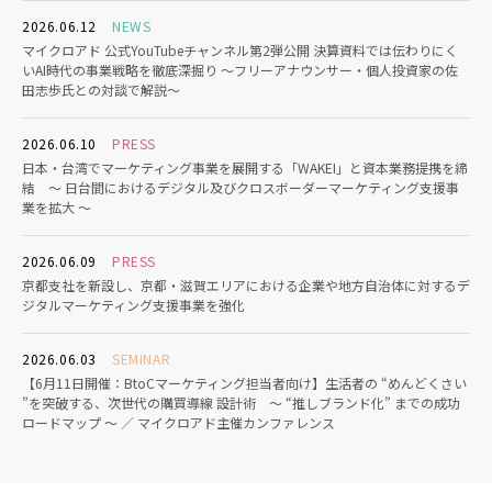
2026.06.12
NEWS
マイクロアド 公式YouTubeチャンネル第2弾公開 決算資料では伝わりにく
いAI時代の事業戦略を徹底深掘り ～フリーアナウンサー・個人投資家の佐
田志歩氏との対談で解説～
2026.06.10
PRESS
日本・台湾でマーケティング事業を展開する「WAKEI」と資本業務提携を締
結 〜 日台間におけるデジタル及びクロスボーダーマーケティング支援事
業を拡大 〜
2026.06.09
PRESS
京都支社を新設し、京都・滋賀エリアにおける企業や地方自治体に対するデ
ジタルマーケティング支援事業を強化
2026.06.03
SEMINAR
【6月11日開催：BtoCマーケティング担当者向け】生活者の “めんどくさい
”を突破する、次世代の購買導線 設計術 〜 “推しブランド化” までの成功
ロードマップ ～ ／ マイクロアド主催カンファレンス