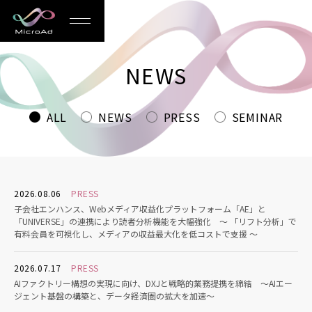
MicroAd
-
NEWS
Redesigning
the
ALL
NEWS
PRESS
SEMINAR
Future
Life
2026.08.06
PRESS
子会社エンハンス、Webメディア収益化プラットフォーム「AE」と
「UNIVERSE」の連携により読者分析機能を大幅強化 〜 「リフト分析」で
有料会員を可視化し、メディアの収益最大化を低コストで支援 〜
2026.07.17
PRESS
AIファクトリー構想の実現に向け、DXJと戦略的業務提携を締結 〜AIエー
ジェント基盤の構築と、データ経済圏の拡大を加速〜