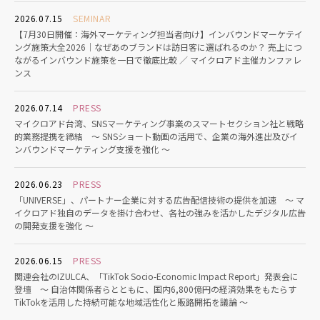
2026.07.15
SEMINAR
【7月30日開催：海外マーケティング担当者向け】インバウンドマーケテイ
ング施策大全2026｜なぜあのブランドは訪日客に選ばれるのか？ 売上につ
ながるインバウンド施策を一日で徹底比較 ／ マイクロアド主催カンファレ
ンス
2026.07.14
PRESS
マイクロアド台湾、SNSマーケティング事業のスマートセクション社と戦略
的業務提携を締結 〜 SNSショート動画の活用で、企業の海外進出及びイ
ンバウンドマーケティング支援を強化 〜
2026.06.23
PRESS
「UNIVERSE」、パートナー企業に対する広告配信技術の提供を加速 〜 マ
イクロアド独自のデータを掛け合わせ、各社の強みを活かしたデジタル広告
の開発支援を強化 〜
2026.06.15
PRESS
関連会社のIZULCA、「TikTok Socio-Economic Impact Report」発表会に
登壇 〜 自治体関係者らとともに、国内6,800億円の経済効果をもたらす
TikTokを活用した持続可能な地域活性化と販路開拓を議論 〜