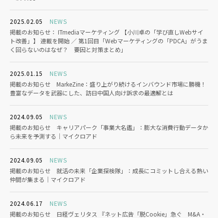
2025.02.05
NEWS
掲載のお知らせ： ITmediaマーケティング 【小川卓の「学び直しWebサイ
ト改善」】 連載を開始 ／ 第1回目「Webマーケティングの「PDCA」がうま
く回らないのはなぜ？ 要因と対策まとめ」
2025.01.15
NEWS
掲載のお知らせ MarkeZine：盛り上がり続けるインバウンド市場に勝機！
豊富なデータを武器にした、訪日中国人向け訴求の最適解とは
2024.09.05
NEWS
掲載のお知らせ キャリアパーク「事業大名鑑」：膨大な消費行動データか
ら未来を予測する｜マイクロアド
2024.09.05
NEWS
掲載のお知らせ 就活の未来「企業探検隊」：成長にコミットし合える熱い
仲間が集まる｜マイクロアド
2024.06.17
NEWS
掲載のお知らせ 日経ヴェリタス 『ネット広告「脱Cookie」急ぐ M&A・