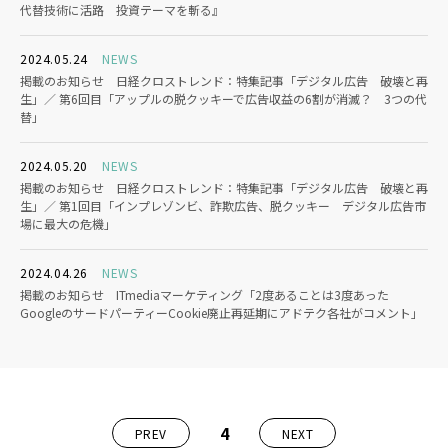
代替技術に活路 投資テーマを斬る』
2024.05.24
NEWS
掲載のお知らせ 日経クロストレンド：特集記事「デジタル広告 破壊と再
生」／ 第6回目「アップルの脱クッキーで広告収益の6割が消滅？ 3つの代
替」
2024.05.20
NEWS
掲載のお知らせ 日経クロストレンド：特集記事「デジタル広告 破壊と再
生」／ 第1回目「インプレゾンビ、詐欺広告、脱クッキー デジタル広告市
場に最大の危機」
2024.04.26
NEWS
掲載のお知らせ ITmediaマーケティング「2度あることは3度あった
GoogleのサードパーティーCookie廃止再延期にアドテク各社がコメント」
4
PREV
NEXT