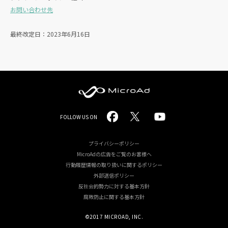
お問い合わせ先
最終改定日：2023年6月16日
MicroAd
FOLLOW US ON
-
Redesigning
プライバシーポリシー
MicroAdの広告をご覧のお客様へ
the
行動履歴情報の取り扱いに関するポリシー
Future
外部送信ポリシー
反社会的勢力に対する基本方針
Life
腐敗防止に関する基本方針
©2017 MICROAD, INC.