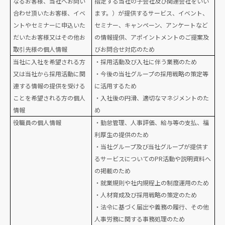
なるお客様、当社へお問い
指定する当社の子会社及び関連会社をいい
合わせ頂いたお客様、イベ
ます。）が提供するサービス、イベント、
ントやセミナーに申込いた
セミナー、キャンペーン、アンケートなど
だいたお客様又はその他お
の情報提供、アポイントメントのご提案及
取引先様の個人情報
びお問合せ対応のため
当社に入社を希望される方
・採用活動及び入社に伴う業務のため
又は当社から採用活動に関
・今後の当社グループの採用戦略の策定等
連する情報の提供を受ける
に活用するため
ことを希望される方の個人
・入社後の円滑、適切なマネジメントのた
情報
め
役職員の個人情報
・勤怠管理、人事評価、給与等の支払、福
利厚生の提供のため
・当社グループ及び当社グループが提供す
るサービスについてのPR活動や説明資料へ
の掲載のため
・就業規則や社内規程上の制度運用のため
・人材育成及び採用戦略の策定のため
・法令に基づく届出や義務の履行、その他
人事労務に関する事務処理のため