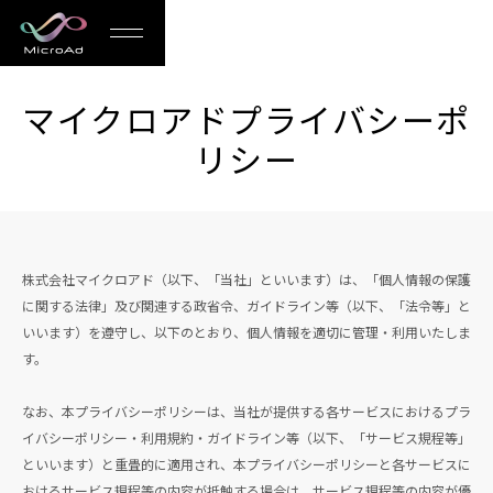
MicroAd
-
マイクロアドプライバシーポ
Redesigning
リシー
the
Future
Life
株式会社マイクロアド（以下、「当社」といいます）は、「個人情報の保護
に関する法律」及び関連する政省令、ガイドライン等（以下、「法令等」と
いいます）を遵守し、以下のとおり、個人情報を適切に管理・利用いたしま
す。
なお、本プライバシーポリシーは、当社が提供する各サービスにおけるプラ
イバシーポリシー・利用規約・ガイドライン等（以下、「サービス規程等」
といいます）と重畳的に適用され、本プライバシーポリシーと各サービスに
おけるサービス規程等の内容が抵触する場合は、サービス規程等の内容が優