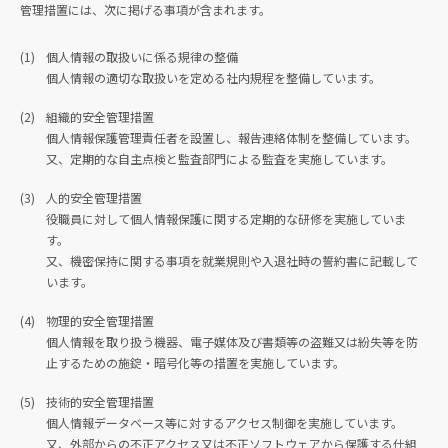
管理措置には、次に掲げる事項が含まれます。
(1)
個人情報の取扱いに係る規律の整備
個人情報の適切な取扱いを定める社内規程を整備しています。
(2)
組織的安全管理措置
個人情報保護管理責任者を設置し、報告連絡体制を整備しています。
又、定期的な自主点検と監査部門による監査を実施しています。
(3)
人的安全管理措置
役職員に対して個人情報保護に関する定期的な研修を実施していま
す。
又、機密保持に関する事項を就業規則や入退社時の誓約書に記載して
います。
(4)
物理的安全管理措置
個人情報を取り扱う機器、電子媒体及び書類等の盗難又は紛失等を防
止するための施錠・暗号化等の措置を実施しています。
(5)
技術的安全管理措置
個人情報データベース等に対するアクセス制御を実施しています。
又、外部からの不正アクセス又は不正ソフトウェアから保護する仕組