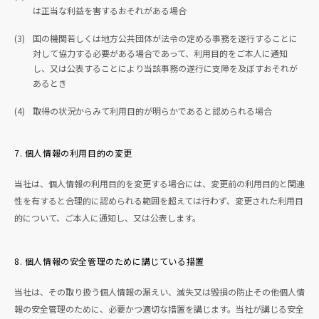
は正当な利益を害するおそれがある場合
(3)
国の機関若しくは地方公共団体が法令の定める事務を遂行することに
対して協力する必要がある場合であって、利用目的をご本人に通知
し、又は公表することにより当該事務の遂行に支障を及ぼすおそれが
あるとき
(4)
取得の状況からみて利用目的が明らかであると認められる場合
7. 個人情報の利用目的の変更
当社は、個人情報の利用目的を変更する場合には、変更前の利用目的と関連
性を有すると合理的に認められる範囲を超えては行わず、変更された利用目
的について、ご本人に通知し、又は公表します。
8. 個人情報の安全管理のために講じている措置
当社は、その取り扱う個人情報の漏えい、滅失又は毀損の防止その他個人情
報の安全管理のために、必要かつ適切な措置を講じます。当社が講じる安全