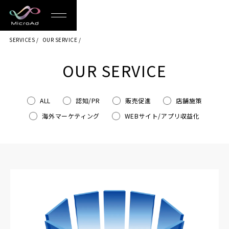
MicroAd
SERVICES
OUR SERVICE
-
Redesigning
OUR SERVICE
the
Future
ALL
認知/PR
販売促進
店舗施策
海外マーケティング
WEBサイト/アプリ収益化
Life