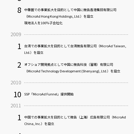
Chubb Square, Lantai 8 Unit A, Jl.M H Thamrin No.10, Jakarta Pusat 10230
事業内容：デジタルマーケティング事業
8
代表取締役社長：丸木 勇人
中華圏での事業拡大を目的として中国に微告香港集団有限公司
〒150-0031 東京都渋谷区桜丘町20-1 渋谷インフォスタワー13F
（MicroAd Hong Kong Holdings, Ltd.）を設立
現地法人を100％子会社化
中国：微告（上海）広告有限公司
2009
代表：丸木 勇人
株式会社IZULCA
1
中国上海市徐匯区徐虹中路 20 号 2 棟 2 階 2202 室
台湾での事業拡大を目的として台湾微告有限公司（MicroAd Taiwan,
代表取締役社長：榎原 良樹
広告代理事業
Ltd.）を設立
〒150-0031 東京都渋谷区桜丘町20-1 渋谷インフォスタワー13F
2
オフショア開発拠点として中国に微告科技（瀋陽）有限公司
（MicroAd Technology Development (Shenyang), Ltd.）を設立
株式会社UNIVERSE PULSE
2010
CLOSE
代表取締役社長：角谷 佳祐
10
SSP「MicroAd Funnel」提供開始
〒150-0031 東京都渋谷区桜丘町20-1 渋谷インフォスタワー13F
2011
1
中国での事業拡大を目的として微告（上海）広告有限公司（MicroAd
株式会社MaBullz
China, Inc.）を設立
代表取締役社長：堀内 隼太
〒150-0031 東京都渋谷区桜丘町20-1 渋谷インフォスタワー13F