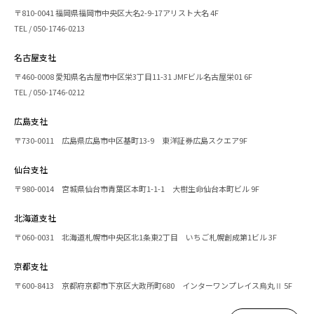
〒810-0041 福岡県福岡市中央区大名2-9-17アリスト大名 4F
TEL / 050-1746-0213
名古屋支社
〒460-0008 愛知県名古屋市中区栄3丁目11-31 JMFビル名古屋栄01 6F
TEL / 050-1746-0212
広島支社
〒730-0011 広島県広島市中区基町13-9 東洋証券広島スクエア9F
仙台支社
〒980-0014 宮城県仙台市青葉区本町1-1-1 大樹生命仙台本町ビル 9F
北海道支社
〒060-0031 北海道札幌市中央区北1条東2丁目 いちご札幌創成第1ビル 3F
京都支社
〒600-8413 京都府京都市下京区大政所町680 インターワンプレイス烏丸Ⅱ 5F