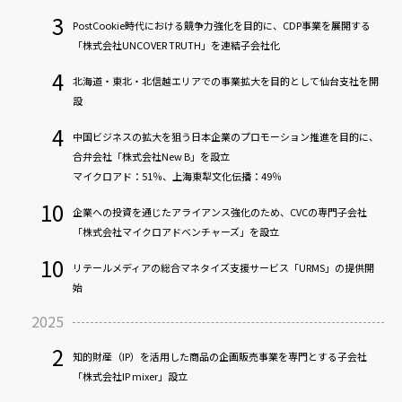
3
PostCookie時代における競争力強化を目的に、CDP事業を展開する
「株式会社UNCOVER TRUTH」を連結子会社化
4
北海道・東北・北信越エリアでの事業拡大を目的として仙台支社を開
設
4
中国ビジネスの拡大を狙う日本企業のプロモーション推進を目的に、
合弁会社「株式会社New B」を設立
マイクロアド：51％、上海東犁文化伝播：49％
10
企業への投資を通じたアライアンス強化のため、CVCの専門子会社
「株式会社マイクロアドベンチャーズ」を設立
10
リテールメディアの総合マネタイズ支援サービス「URMS」の提供開
始
2025
2
知的財産（IP）を活用した商品の企画販売事業を専門とする子会社
「株式会社IP mixer」設立