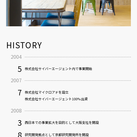
台湾：台湾微告股份有限公司（MicroAd Taiwan, Ltd.）
総経理／董事長：丸木 勇人
株式会社UNCOVER TRUTH
副総経理：黃玉芬
代表取締役：石川 敬三
副総経理：謝佳佳
〒150-0031 東京都渋谷区桜丘町20-1 渋谷インフォスタワー13F
副総経理：森本 涼介
台北市松山區八德路三段32號15樓
HISTORY
EMAIL：
taiwan-info@microad.co.jp
事業内容：アドプラットフォーム事業/広告配信事業
株式会社New B
2004
代表取締役社長：中山 洋章
5
株式会社サイバーエージェント内で事業開始
〒150-0031 東京都渋谷区桜丘町20-1 渋谷インフォスタワー13F
ベトナム：Enhance Technology Company Limited
2007
CEO：Pham Duc Hung
7
So 06 Phan Ke Binh street, Da Kao ward, District 1, Ho Chi Minh City, Viet Nam
株式会社マイクロアドを設立
株式会社マイクロアドベンチャーズ
事業内容：システム開発事業
株式会社サイバーエージェント100% 出資
代表取締役社長：榎原 良樹
2008
〒150-0031 東京都渋谷区桜丘町20-1 渋谷インフォスタワー13F
3
インドネシア：PT Mahakarya Adi Indonesia
西日本での事業拡大を目的として大阪支社を開設
代表：高場 輝之
8
研究開発拠点として京都研究開発所を開設
株式会社IP mixer