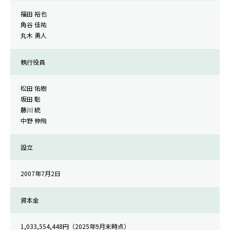
福田 裕也
角谷 佳祐
丸木 勇人
執行役員
松田 佑樹
坂田 聡
藤川 統
中野 伸飛
設立
2007年7月2日
資本金
1,033,554,448円（2025年9月末時点）