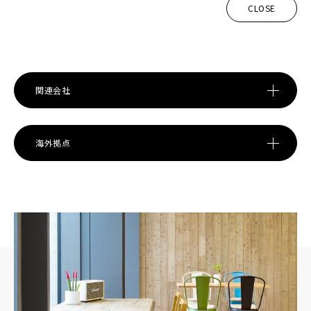
CLOSE
関連会社
海外拠点
株式会社エンハンス
代表取締役社長：立石 誠
〒150-0031 東京都渋谷区桜丘町20-1 渋谷インフォスタワー13F
TEL / 050-1746-0210
中国：微告科技（瀋陽）有限公司（MicroAd Technology Development
(Shenyang), Ltd.）
総経理：丙 非
遼寧省瀋陽市渾南区上深溝村863-9号瀋陽国際軟件園D09号601室
株式会社cory
事業内容：システム開発事業
代表取締役：諏訪 優太
〒150-0031 東京都渋谷区桜丘町20-1 渋谷インフォスタワー13F