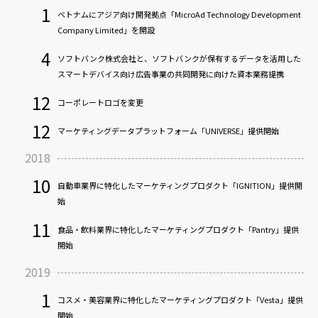
1
ベトナムにアジア向け開発拠点「MicroAd Technology Development
Company Limited」を開設
4
ソフトバンク株式会社と、ソフトバンクが保有するデータを活用した
スマートデバイス向け広告事業の共同開発に向けた資本業務提携
12
コーポレートロゴを変更
12
マーケティングデータプラットフォーム「UNIVERSE」提供開始
2018
10
自動車業界に特化したマーケティングプロダクト「IGNITION」提供開
始
11
食品・飲料業界に特化したマーケティングプロダクト「Pantry」提供
開始
2019
1
コスメ・美容業界に特化したマーケティングプロダクト「Vesta」提供
開始