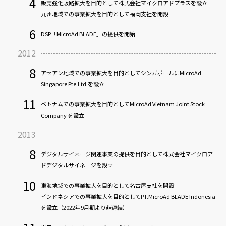
4
販売強化販路拡大を目的として株式会社マイクロアドプラスを設立
九州地域での事業拡大を目的として福岡支社を開設
CLOSE
6
DSP「MicroAd BLADE」の提供を開始
2012
8
アセアン地域での事業拡大を目的としてシンガポールにMicroAd
Singapore Pte.Ltd.を設立
11
ベトナムでの事業拡大を目的としてMicroAd Vietnam Joint Stock
Company を設立
2013
8
デジタルサイネージ関連事業の提供を目的として株式会社マイクロア
ドデジタルサイネージを設立
10
東海地域での事業拡大を目的として名古屋支社を開設
インドネシアでの事業拡大を目的としてPT.MicroAd BLADE Indonesia
を設立（2022年9月期より非連結）