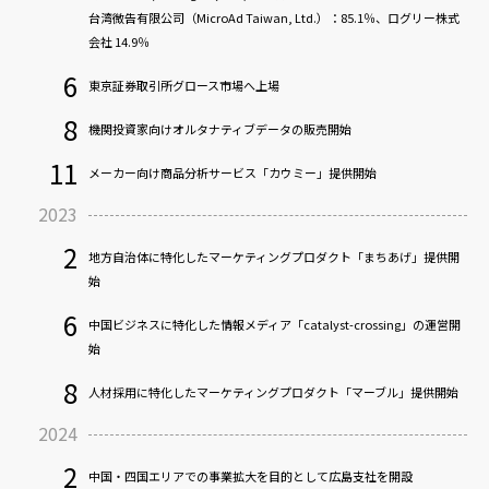
台湾微告有限公司（MicroAd Taiwan, Ltd.）：85.1％、ログリー株式
会社 14.9％
6
東京証券取引所グロース市場へ上場
8
機関投資家向けオルタナティブデータの販売開始
11
メーカー向け商品分析サービス「カウミー」提供開始
2023
2
地方自治体に特化したマーケティングプロダクト「まちあげ」提供開
始
6
中国ビジネスに特化した情報メディア「catalyst-crossing」の運営開
始
8
人材採用に特化したマーケティングプロダクト「マーブル」提供開始
2024
2
中国・四国エリアでの事業拡大を目的として広島支社を開設