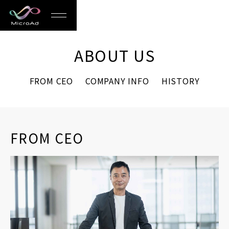
MicroAd
-
ABOUT US
Redesigning
FROM CEO
COMPANY INFO
HISTORY
the
Future
Life
FROM CEO