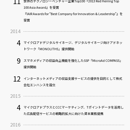
11
世界のテクノロジーベンチャー企業Top100『2013 Red Herring Top
100 Asia Award』を受賞
『IAIR Awards for “Best Company for Innovation & Leadership”』を
受賞
2014
4
マイクロアドデジタルサイネージ、デジタルサイネージ向けアドネッ
トワーク「MONOLITHS」提供開始
9
スマホメディアの収益向上機能を強化したSSP「MicroAd COMPASS」
提供開始
12
インターネットメディアの収益支援サービスの提供を目的として株式
会社エンハンスを設立
2015
4
マイクロアドプラスとCCCマーケティング、Tポイントデータを活用し
た広告配信サービスの戦略的拡大に向けた資本業務提携
2016