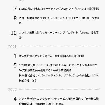
7
BtoB企業に特化したマーケティングプロダクト「シラレル」提供開始
8
医療・製薬業界に特化したマーケティングプロダクト「IASO」提供開
始
10
エンタメ業界に特化したマーケティングプロダクト「Circus」提供開
始
2021
1
新広告配信プラットフォーム「UNIVERSE Ads」提供開始
5
SCSK株式会社と、データ分析技術を活用したオムニチャネル時代の
DX支援事業を共同推進するため資本業務提携
株主:株式会社サイバーエージェント、ソフトバンク株式会社、SCSK
株式会社、ほか
2022
4
アジア圏の海外コンサルティングサービス推進を目的に「奇碁數位股
份有限公司 (Tiki Digital, Ltd.)」を設立