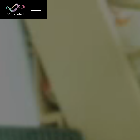
MicroAd
-
Redesigning
the
Future
Life