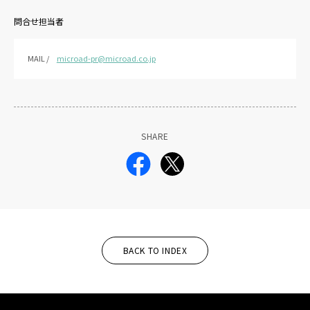
問合せ担当者
MAIL /
microad-pr@microad.co.jp
SHARE
BACK TO INDEX