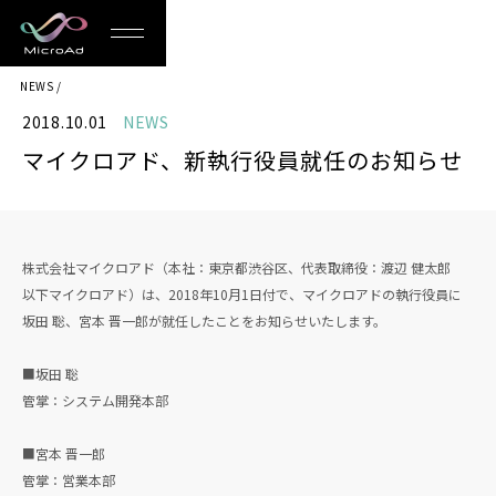
MicroAd
NEWS
-
2018.10.01
NEWS
Redesigning
マイクロアド、新執行役員就任のお知らせ
the
Future
Life
株式会社マイクロアド（本社：東京都渋谷区、代表取締役：渡辺 健太郎
以下マイクロアド）は、2018年10月1日付で、マイクロアドの執行役員に
坂田 聡、宮本 晋一郎が就任したことをお知らせいたします。
■坂田 聡
管掌：システム開発本部
■宮本 晋一郎
管掌：営業本部