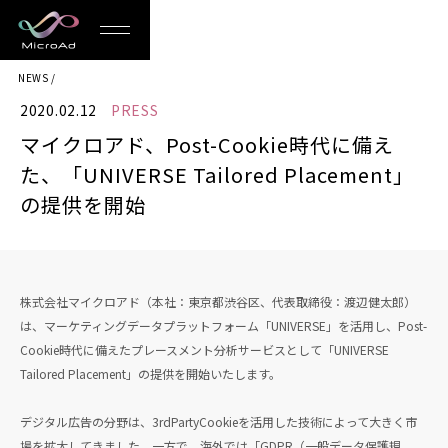
MicroAd
NEWS
-
2020.02.12
PRESS
Redesigning
マイクロアド、Post-Cookie時代に備え
the
た、「UNIVERSE Tailored Placement」
Future
の提供を開始
Life
株式会社マイクロアド（本社：東京都渋谷区、代表取締役：渡辺健太郎）
は、マーケティングデータプラットフォーム「UNIVERSE」を活用し、Post-
Cookie時代に備えたプレースメント分析サービスとして「UNIVERSE
Tailored Placement」の提供を開始いたします。
デジタル広告の分野は、3rdPartyCookieを活用した技術によって大きく市
場を拡大してきました。一方で、海外では「GDPR（⼀般データ保護規