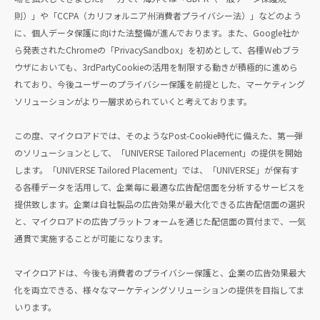
則）」や「CCPA（カリフォルニア州消費者プライバシー法）」などのよう
に、個人データ保護に向けた法整備が進んでおります。また、Google社か
ら発表されたChromeの「PrivacySandbox」を初めとして、各種Webブラ
ウザにおいても、3rdPartyCookieの活用を制限する動きが積極的に進めら
れており、今後ユーザーのプライバシー保護を前提とした、マーケティング
ソリューションがより一層求められていくと考えております。
この度、マイクロアドでは、そのようなPost-Cookie時代に備えた、第一弾
のソリューションとして、「UNIVERSE Tailored Placement」の提供を開始
します。「UNIVERSE Tailored Placement」では、「UNIVERSE」が保有す
る各種データを活用して、企業毎に最適な広告配信面を分析するサービスを
提供致します。企業は自社製品の広告効果が最大化できる広告配信面の選択
と、マイクロアドの広告プラットフォームを通じた配信面の買付まで、一気
通貫で実施することが可能になります。
マイクロアドは、今後も消費者のプライバシー保護と、企業の広告効果最大
化を両立できる、様々なマーケティングソリューションの提供を目指してま
いります。