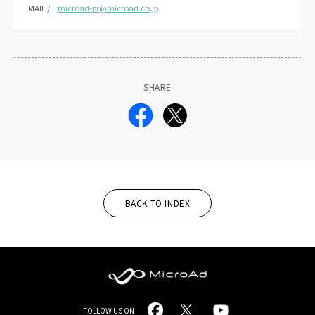
MAIL /
microad-pr@microad.co.jp
SHARE
BACK TO INDEX
MicroAd
FOLLOW US ON