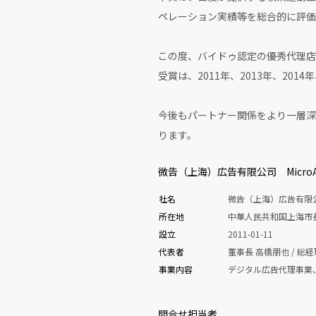
ペレーション実績等を総合的に評価
この度、バイドゥ認定の優秀代理店
受賞は、2011年、2013年、201
今後もパートナー関係をより一層深
ります。
微告（上海）広告有限公司 MicroAd Ch
社名
微告（上海）広告有限公司 Mi
所在地
中華人民共和国上海市長寧区
設立
2011-01-11
代表者
董事長 高橋朋也 / 総経
事業内容
デジタル広告代理事業
問合せ担当者