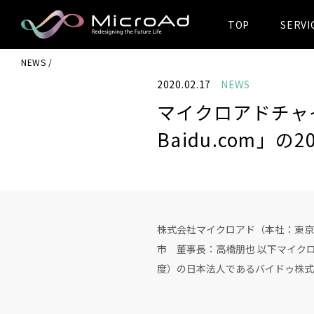
TOP
SERVI
MicroAd -
NEWS
Redesigning
2020.02.17
NEWS
the Future Life
マイクロアドチャ
Baidu.com」
株式会社マイクロアド（本社：東京
市 董事長：高橋朋也 以下マイクロア
度）の日本法人であるバイドゥ株式