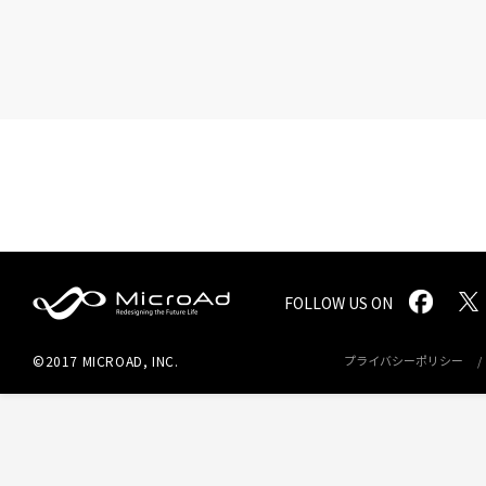
FOLLOW US ON
MicroAd -
©2017 MICROAD, INC.
プライバシーポリシー
Redesigning
the Future
Life