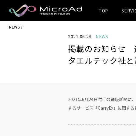
TOP
SERVI
MicroAd -
NEWS
Redesigning
2021.06.24
NEWS
the Future Life
掲載のお知らせ 
タエルテック社と
2021年6月24日付けの通販新聞
するサービス「CarryEx」に関