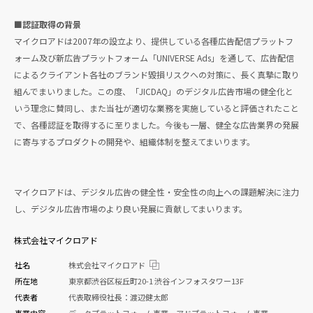
■認証取得の背景
マイクロアドは2007年の設立より、提供している各種広告配信プラットフ
ォーム及び新広告プラットフォーム「UNIVERSE Ads」を通して、広告配信
によるクライアント各社のブランド毀損リスクへの対策に、長く真摯に取り
組んでまいりました。この度、「JICDAQ」のデジタル広告市場の健全化と
いう理念に賛同し、また当社が適切な業務を実施していると評価されたこと
で、各種認証を取得するに至りました。今後も一層、健全な広告業界の発展
に寄与するプロダクトの開発や、組織体制を整えてまいります。
マイクロアドは、デジタル広告の健全性・安全性の向上への課題解決に注力
し、デジタル広告市場のより良い発展に貢献してまいります。
株式会社マイクロアド
社名
株式会社マイクロアド
所在地
東京都渋谷区桜丘町20-1 渋谷インフォスタワー13F
代表者
代表取締役社長：渡辺健太郎
事業内容
データプラットフォーム事業、アドプラットフォーム事業