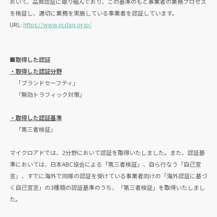
おいて、品質認証に取り組んでおり、この基準のもと事業者の業務プロセス
を検証し、適切に業務を実施している事業者を認証しています。
URL:
https://www.jicdaq.or.jp/
■取得した認証
・取得した認証分野
「ブランドセーフティ」
「無効トラフィック対策」
・取得した認証基準
「第三者検証」
マイクロアドでは、2分野において認証を取得いたしました。また、認証基
準においては、日本ABC協会による「第三者検証」、自ら行なう「自己宣
言」、すでに海外で同様の認証を受けている事業者向けの「海外認証に基づ
く自己宣言」の3種類の認証基準のうち、「第三者検証」を取得いたしまし
た。