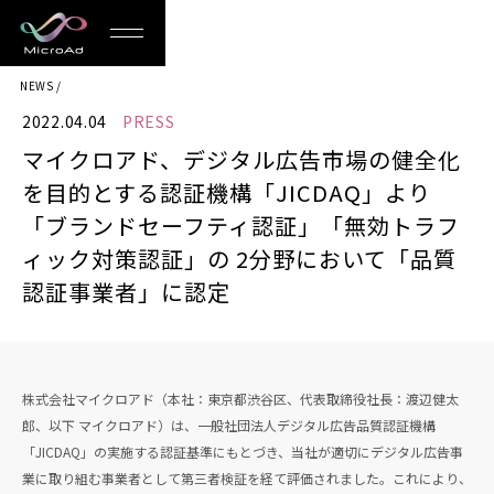
MicroAd
NEWS
-
2022.04.04
PRESS
Redesigning
マイクロアド、デジタル広告市場の健全化
the
を目的とする認証機構「JICDAQ」より
Future
「ブランドセーフティ認証」「無効トラフ
ィック対策認証」の 2分野において「品質
Life
認証事業者」に認定
株式会社マイクロアド（本社：東京都渋谷区、代表取締役社長：渡辺健太
郎、以下 マイクロアド）は、一般社団法人デジタル広告品質認証機構
「JICDAQ」の実施する認証基準にもとづき、当社が適切にデジタル広告事
業に取り組む事業者として第三者検証を経て評価されました。これにより、