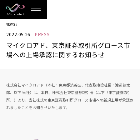
MicroAd
NEWS
-
2022.05.26
PRESS
Redesigning
マイクロアド、東京証券取引所グロース市
the
場への上場承認に関するお知らせ
Future
Life
株式会社マイクロアド（本社：東京都渋谷区、代表取締役社長：渡辺健太
郎、以下 当社）は、本日、株式会社東京証券取引所（以下「東京証券取引
所」）より、当社株式の東京証券取引所グロース市場への新規上場が承認さ
れましたことをお知らせいたします。