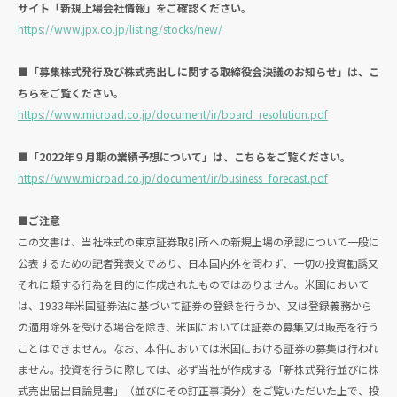
サイト「新規上場会社情報」をご確認ください。
https://www.jpx.co.jp/listing/stocks/new/
■「募集株式発行及び株式売出しに関する取締役会決議のお知らせ」は、こ
ちらをご覧ください。
https://www.microad.co.jp/document/ir/board_resolution.pdf
■「2022年９月期の業績予想について」は、こちらをご覧ください。
https://www.microad.co.jp/document/ir/business_forecast.pdf
■ご注意
この文書は、当社株式の東京証券取引所への新規上場の承認について一般に
公表するための記者発表文であり、日本国内外を問わず、一切の投資勧誘又
それに類する行為を目的に作成されたものではありません。米国において
は、1933年米国証券法に基づいて証券の登録を行うか、又は登録義務から
の適用除外を受ける場合を除き、米国においては証券の募集又は販売を行う
ことはできません。なお、本件においては米国における証券の募集は行われ
ません。投資を行うに際しては、必ず当社が作成する「新株式発行並びに株
式売出届出目論見書」（並びにその訂正事項分）をご覧いただいた上で、投