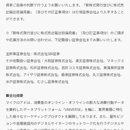
資家ご自身の判断で行うようお願いいたします。「新株式発行並びに株式売
出届出目論見書」（及びその訂正事項分）は引受証券会社より入手すること
ができます。
※「新株式発⾏並びに株式売出届出⽬論⾒書」（及び訂正事項分）のご請求
や応募⽅法のお問い合わせは、下記取扱い証券会社までお願いいたします。
主幹事証券会社：株式会社SBI証券
その他取扱い証券会社：大和証券株式会社、楽天証券株式会社、マネックス
証券株式会社、松井証券株式会社、岩井コスモ証券株式会社、東海東京証券
株式会社、アイザワ証券株式会社、極東証券株式会社、丸三証券株式会社、
水戸証券株式会社、むさし証券株式会社
■会社概要
マイクロアドは、消費者のオンライン・オフラインの膨大な消費行動データ
を集約したデータプラットフォーム「UNIVERSE」を軸に、業界業種に特化
した様々なマーケティングプロダクトを展開しております。また、屋外ビジ
ョンや各種施設内のデジタルサイネージのネットワーク化を行うデジタルサ