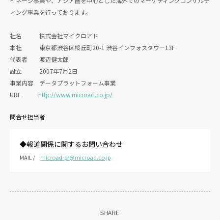
イネージ事業や、アジア圏を中心とした海外でのマーケティングコンサルテ
ィング事業を行っております。
社名 株式会社マイクロアド
本社 東京都渋谷区桜丘町20-1 渋谷インフォスタワー13F
代表者 渡辺健太郎
設立 2007年7月2日
事業内容 データプラットフォーム事業
URL
http://www.microad.co.jp/
問合せ担当者
◆報道関係に関するお問い合わせ
MAIL /
microad-pr@microad.co.jp
SHARE