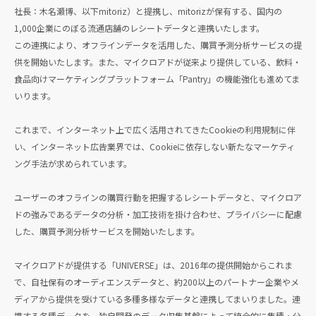
社長：木名瀬博、以下mitoriz）と提携し、mitorizが保有する、国内の
1,000企業にのぼる流通店舗のレシートデータと連携いたします。
この連携により、オフラインデータを活用した、購買予測分析サービスの提
供を開始いたします。また、マイクロアドが従来より提供している、飲料・
食品向けマーケティングプラットフォーム「Pantry」の機能強化も進めてま
いります。
これまで、インターネット上で広く活用されてきたCookieの利用規制に伴
い、インターネット広告業界では、Cookieに依存しない新たなマーケティ
ング手法が求められています。
ユーザーのオフラインの購買行動を把握するレシートデータと、マイクロア
ドの強みであるデータの分析・加工技術を掛け合わせ、プライバシーに配慮
した、購買予測分析サービスを開始いたします。
マイクロアドが提供する「UNIVERSE」は、2016年の提供開始からこれま
で、自社保有のオーディエンスデータと、約200以上のパートナー企業やメ
ディアから提供を受けている多種多様なデータと連携してまいりました。連
携する各種データを、独自開発のデータ収集基盤によって統合的に集積・分