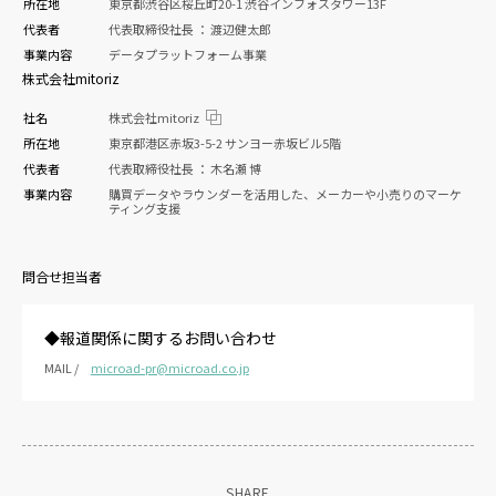
所在地
東京都渋谷区桜丘町20-1 渋谷インフォスタワー13F
代表者
代表取締役社長 ： 渡辺健太郎
事業内容
データプラットフォーム事業
株式会社mitoriz
社名
株式会社mitoriz
所在地
東京都港区赤坂3-5-2 サンヨー赤坂ビル5階
代表者
代表取締役社長 ： 木名瀬 博
事業内容
購買データやラウンダーを活用した、メーカーや小売りのマーケ
ティング支援
問合せ担当者
◆報道関係に関するお問い合わせ
MAIL /
microad-pr@microad.co.jp
SHARE