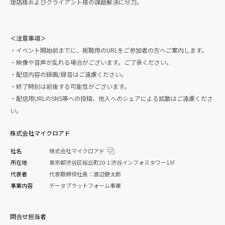
理店様およびクライアント様の課題解決に尽力。
＜注意事項＞
・イベント開始前までに、視聴用のURLをご参加者の方へご案内します。
・映像や音声が乱れる場合がございます。ご了承ください。
・配信内容の録画/録音はご遠慮ください。
・終了時刻は前後する可能性がございます。
・配信用URLのSNS等への投稿、他人へのシェアによる拡散はご遠慮くださ
い。
株式会社マイクロアド
社名
株式会社マイクロアド
所在地
東京都渋谷区桜丘町20-1 渋谷インフォスタワー13F
代表者
代表取締役社長：渡辺健太郎
事業内容
データプラットフォーム事業
問合せ担当者