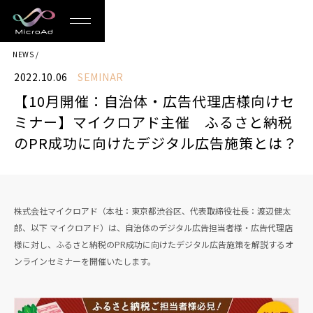
MicroAd
NEWS
-
2022.10.06
SEMINAR
Redesigning
【10月開催：自治体・広告代理店様向けセ
the
ミナー】マイクロアド主催 ふるさと納税
Future
のPR成功に向けたデジタル広告施策とは？
Life
株式会社マイクロアド（本社：東京都渋谷区、代表取締役社長：渡辺健太
郎、以下 マイクロアド）は、自治体のデジタル広告担当者様・広告代理店
様に対し、ふるさと納税のPR成功に向けたデジタル広告施策を解説するオ
ンラインセミナーを開催いたします。