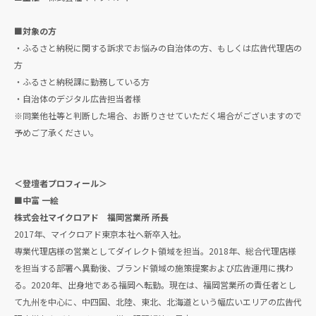
■対象の方
・ふるさと納税に関する訴求でお悩みの自治体の方、もしくは広告代理店の
方
・ふるさと納税課に勤務している方
・自治体のデジタル広告担当者様
※同業他社等と判断した場合、お断りさせていただく場合がございますので
予めご了承ください。
＜登壇者プロフィール＞
■中富 一絵
株式会社マイクロアド 福岡営業所 所長
2017年、マイクロアド東京本社へ新卒入社。
専業代理店様の営業としてダイレクト領域を担当。2018年、総合代理店様
を担当する部署へ異動後、ブランド領域の施策提案および広告運用に携わ
る。2020年、出身地である福岡へ転勤。現在は、福岡営業所の責任者とし
て九州を中心に、中四国、北陸、東北、北海道という幅広いエリアの広告代