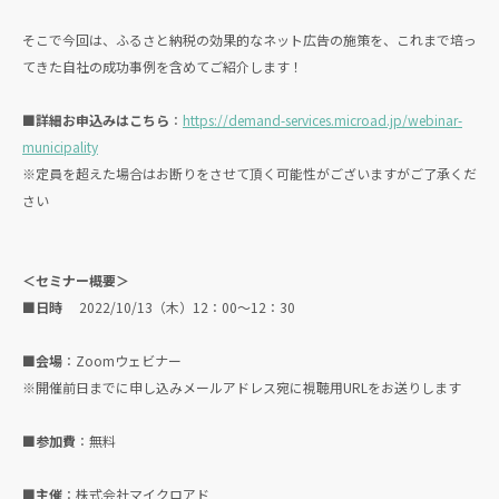
そこで今回は、ふるさと納税の効果的なネット広告の施策を、これまで培っ
てきた自社の成功事例を含めてご紹介します！
■詳細お申込みはこちら
：
https://demand-services.microad.jp/webinar-
municipality
※定員を超えた場合はお断りをさせて頂く可能性がございますがご了承くだ
さい
＜セミナー概要＞
■日時
2022/10/13（木）12：00～12：30
■会場
：Zoomウェビナー
※開催前日までに申し込みメールアドレス宛に視聴用URLをお送りします
■参加費
：無料
■主催
：株式会社マイクロアド