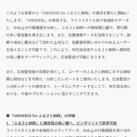
このような背景から「UNIVERSE for ふるさと納税」の提供を新たに開始い
たします。「UNIVERSE」の保有する、ライフスタイル系や金融系のデータ
と、Web上の行動履歴を分析し、ふるさと納税への興味関心層や、寄付額
の多い富裕層を導き出します。また、位置情報データを活用することで、故
郷や過去に観光などで訪れた土地など、各都道府県にゆかりのあるユーザー
を捉えることが可能です。これにより、地方自治体やふるさと納税へ親和性
の高い層をターゲティングした、広告配信が可能になります。
また、広告配信後の効果計測として、ユーザーのふるさと納税に対する興味
関心傾向などを可視化・分析したレポートをご提供いたします。広告配信か
ら分析レポートの提供まで、トータルにサポートすることで、地方自治体に
おける、今後のプロモーションに活かすことができます。
■「UNIVERSE for ふるさと納税」の特徴
1. 「ふるさと納税」に親和性の高い層へ、ピンポイントで訴求可能
ライフスタイル系や金融系のメディアデータ、Web上の行動履歴を掛け合わ