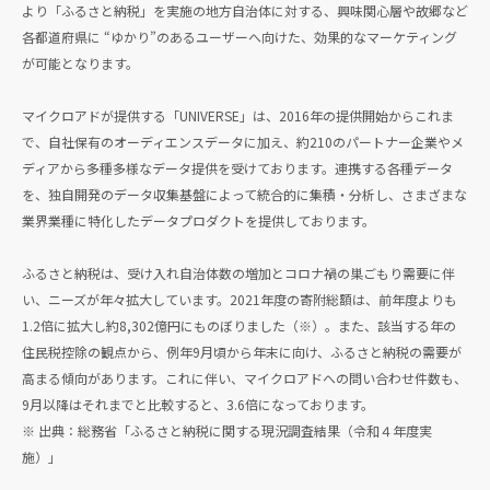
より「ふるさと納税」を実施の地方自治体に対する、興味関心層や故郷など
各都道府県に “ゆかり”のあるユーザーへ向けた、効果的なマーケティング
が可能となります。
マイクロアドが提供する「UNIVERSE」は、2016年の提供開始からこれま
で、自社保有のオーディエンスデータに加え、約210のパートナー企業やメ
ディアから多種多様なデータ提供を受けております。連携する各種データ
を、独自開発のデータ収集基盤によって統合的に集積・分析し、さまざまな
業界業種に特化したデータプロダクトを提供しております。
ふるさと納税は、受け入れ自治体数の増加とコロナ禍の巣ごもり需要に伴
い、ニーズが年々拡大しています。2021年度の寄附総額は、前年度よりも
1.2倍に拡大し約8,302億円にものぼりました（※）。また、該当する年の
住民税控除の観点から、例年9月頃から年末に向け、ふるさと納税の需要が
高まる傾向があります。これに伴い、マイクロアドへの問い合わせ件数も、
9月以降はそれまでと比較すると、3.6倍になっております。
※ 出典：総務省「ふるさと納税に関する現況調査結果（令和４年度実
施）」