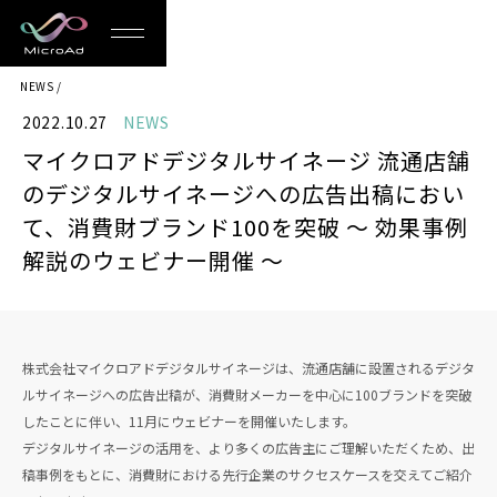
MicroAd
NEWS
-
2022.10.27
NEWS
Redesigning
マイクロアドデジタルサイネージ 流通店舗
the
のデジタルサイネージへの広告出稿におい
Future
て、消費財ブランド100を突破 〜 効果事例
解説のウェビナー開催 〜
Life
株式会社マイクロアドデジタルサイネージは、流通店舗に設置されるデジタ
ルサイネージへの広告出稿が、消費財メーカーを中心に100ブランドを突破
したことに伴い、11月にウェビナーを開催いたします。
デジタルサイネージの活用を、より多くの広告主にご理解いただくため、出
稿事例をもとに、消費財における先行企業のサクセスケースを交えてご紹介