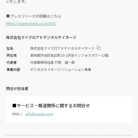
いたします。
■プレスリリースの詳細はこちら
https://www.mads.co.jp/855
株式会社マイクロアドデジタルサイネージ
社名
株式会社マイクロアドデジタルサイネージ
所在地
東京都渋谷区桜丘町20-1渋谷インフォスタワー13階
代表者
代表取締役社長 穴原 誠一郎
事業内容
デジタルサイネージソリューション事業
問合せ担当者
■サービス・報道関係に関するお問合せ
MAIL /
info@mads.co.jp