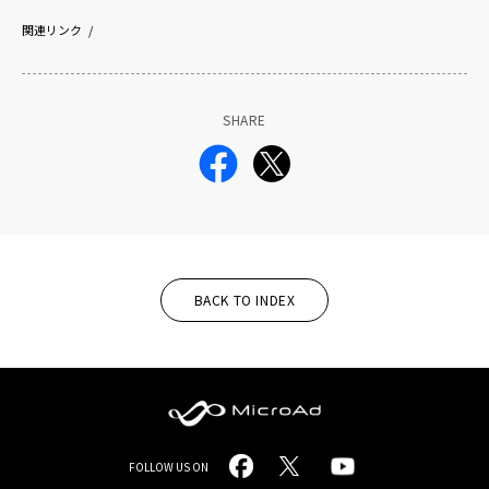
関連リンク
SHARE
BACK TO INDEX
MicroAd
FOLLOW US ON
-