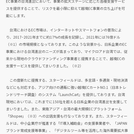
EC事業の台湾進出において、事業の拡大ステージに応じた各種支援サービ
スを提供することで、リスクを最小限に抑えて越境EC事業の立ち上げを可
能にします。
台湾におけるEC市場は、インターネットやスマートフォンの普及によ
り、2017−2021年までに約17%の成長を記録し、2021年には76億ドル
（※1）の市場規模となっております。このような背景から、日系企業のEC
事業における台湾進出のニーズが高まっており、マイクロアド台湾では、従
来から現地のクラウドファンディング事業者と提携することで、越境ECの
支援サービスを提供してまいりました。（※2）
この度新たに提携する、スターフィールドは、多言語・多通貨・現地決済
などにも対応する、アジア向けの通販に強い越境ECカートNO.1（日本トレ
ンドリサーチ調査）のシステム「LaunchCart」を提供しております。台湾
現地においては、これまでに150社を超える日系企業の台湾進出を支援して
まいりました。また、東南アジア・台湾の最大規模ECプラットフォーム
「Shopee」（※3）への出店支援も行なっております。また、スターフィー
ルドは、中小企業庁が推進する「IT導入補助金」の支援事業者や、「JAPAN
ブランド育成支援等事業」、「デジタルツール等を活用した海外需要拡大事