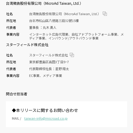
台湾微告股份有限公司（MicroAd Taiwan, Ltd.）
社名
台湾微告股份有限公司（MicroAd Taiwan, Ltd.）
所在地
台北市松山區八德路三段32號15樓
代表者
董事長 ：丸木 勇人
事業内容
インターネット広告代理業、自社アドプラットフォーム事業、メ
ディア事業、インバウンド/アウトバウンド事業
スターフィールド株式会社
社名
スターフィールド株式会社
所在地
東京都豊島区高田3丁目9−7
代表者
代表取締役社長：星野 翔太
事業内容
EC事業、メディア事業
問合せ担当者
◆本リリースに関するお問い合わせ
MAIL /
taiwan-info@microad.co.jp