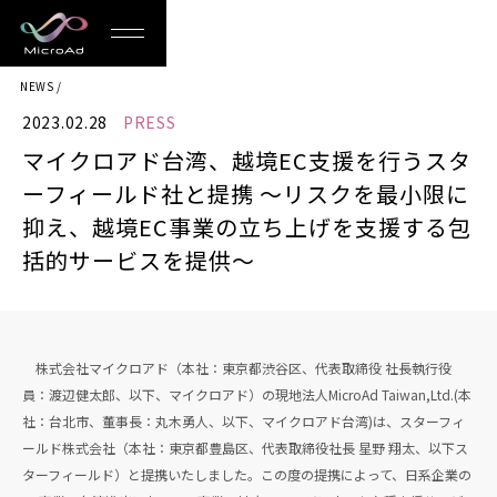
MicroAd
NEWS
-
2023.02.28
PRESS
Redesigning
マイクロアド台湾、越境EC支援を行うスタ
the
ーフィールド社と提携 ～リスクを最小限に
Future
抑え、越境EC事業の立ち上げを支援する包
括的サービスを提供～
Life
株式会社マイクロアド（本社：東京都渋谷区、代表取締役 社長執行役
員：渡辺健太郎、以下、マイクロアド）の現地法人MicroAd Taiwan,Ltd.(本
社：台北市、董事長：丸木勇人、以下、マイクロアド台湾)は、スターフィ
ールド株式会社（本社：東京都豊島区、代表取締役社長 星野 翔太、以下ス
ターフィールド）と提携いたしました。この度の提携によって、日系企業の