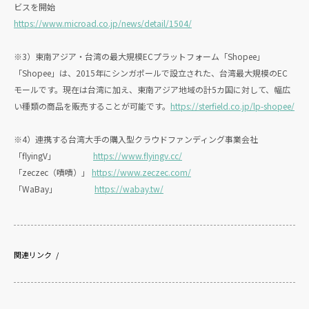
ビスを開始
https://www.microad.co.jp/news/detail/1504/
※3）東南アジア・台湾の最大規模ECプラットフォーム「Shopee」
「Shopee」は、2015年にシンガポールで設立された、台湾最大規模のEC
モールです。現在は台湾に加え、東南アジア地域の計5カ国に対して、幅広
い種類の商品を販売することが可能です。
https://sterfield.co.jp/lp-shopee/
※4）連携する台湾大手の購入型クラウドファンディング事業会社
「flyingV」
https://www.flyingv.cc/
「zeczec（嘖嘖）」
https://www.zeczec.com/
「WaBay」
https://wabay.tw/
関連リンク