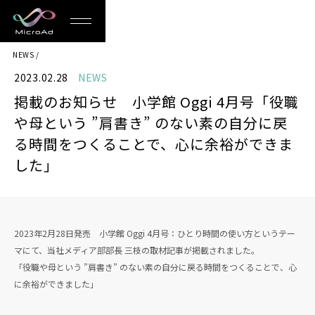
MicroAd
NEWS
-
2023.02.28
NEWS
Redesigning
掲載のお知らせ 小学館 Oggi 4月号「役職
the
や母という ”肩書き” のない素の自分に戻
Future
る時間をつくることで、心に余裕ができま
した」
Life
2023年2月28日発売 小学館 Oggi 4月号：ひとり時間の使い方というテー
マにて、当社メディア部部長 三枝の取材記事が掲載されました。
「役職や母という ”肩書き” のない素の自分に戻る時間をつくることで、心
に余裕ができました」