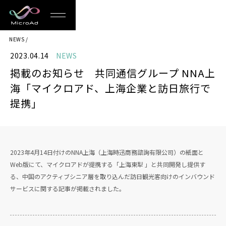
MicroAd
NEWS
-
2023.04.14
NEWS
Redesigning
掲載のお知らせ 共同通信グループ NNA上
the
海「マイクロアド、上海企業と訪日旅行で
Future
提携」
Life
2023年4月14日付けのNNA上海（上海時迅商務諮詢有限公司）の紙面と
Web版にて、マイクロアドが提携する「上海東犁 」と共同開発し提供す
る、中国のアクティブシニア層を取り込んだ訪日観光客向けのインバウンド
サービスに関する記事が掲載されました。