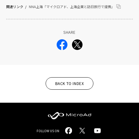
関連リンク
NNA上海「マイクロアド、上海企業と訪日旅行で提携」
SHARE
BACK TO INDEX
MicroAd
FOLLOW US ON
-