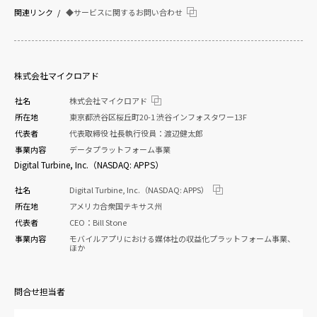
関連リンク
◆サービスに関するお問い合わせ
株式会社マイクロアド
社名
株式会社マイクロアド
所在地
東京都渋谷区桜丘町20-1 渋谷インフォスタワー13F
代表者
代表取締役 社長執行役員：渡辺健太郎
事業内容
データプラットフォーム事業
Digital Turbine, Inc.（NASDAQ: APPS）
社名
Digital Turbine, Inc.（NASDAQ: APPS）
所在地
アメリカ合衆国テキサス州
代表者
CEO：Bill Stone
事業内容
モバイルアプリにおける媒体社の収益化プラットフォーム事業、
ほか
問合せ担当者