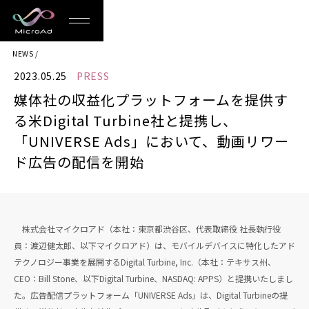
MicroAd
NEWS
-
2023.05.25
PRESS
Redesigning
媒体社の収益化プラットフォームを提供す
the
る米Digital Turbine社と提携し、
Future
「UNIVERSE Ads」において、動画リワー
ド広告の配信を開始
Life
株式会社マイクロアド（本社：東京都渋谷区、代表取締役 社長執行役
員：渡辺健太郎、以下マイクロアド）は、モバイルデバイスに特化したアド
テクノロジー事業を展開するDigital Turbine, Inc.（本社：テキサス州、
CEO：Bill Stone、以下Digital Turbine、NASDAQ: APPS）と提携いたしまし
た。広告配信プラットフォーム「UNIVERSE Ads」は、Digital Turbineの提