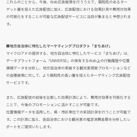
これらのことから、今後、Web広告施策を行ううえで、親和性のあるター
ゲット層を捉えた広告配信に加え、広告配信における効果計測や費用対効果
の可視化をすることが可能な広告配信サービスに注目が集まると予想されま
す。
■地方自治体に特化したマーケティングプロダクト「まちあげ」
マイクロアドの提供する、地方自治体に特化したサービス「まちあげ」は、
データプラットフォーム「UNIVERSE」の保有するWeb上の行動履歴や位置
情報データを分析し、地方自治体の実施する観光客誘致プロモーションなど
の各種施策に対して、より親和性の高い層を捉えたターゲティング広告配信
サービスです。
また、広告配信の前後を比較した効果計測により、費用対効果を可視化する
ことで、今後のプロモーションに活かすことが可能です。
位置情報データを活用した、県・市区単位での来訪計測を行うことが可能で
す。この計測に加え、各自治体における観光客の推定消費金額を分析したレ
ポートをご提供いたします。