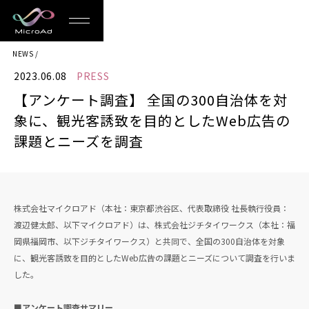
MicroAd
NEWS
-
2023.06.08
PRESS
Redesigning
【アンケート調査】 全国の300自治体を対
the
象に、観光客誘致を目的としたWeb広告の
Future
課題とニーズを調査
Life
株式会社マイクロアド（本社：東京都渋谷区、代表取締役 社長執行役員：
渡辺健太郎、以下マイクロアド）は、株式会社ジチタイワークス（本社：福
岡県福岡市、以下ジチタイワークス）と共同で、全国の300自治体を対象
に、観光客誘致を目的としたWeb広告の課題とニーズについて調査を行いま
した。
■アンケート調査サマリー