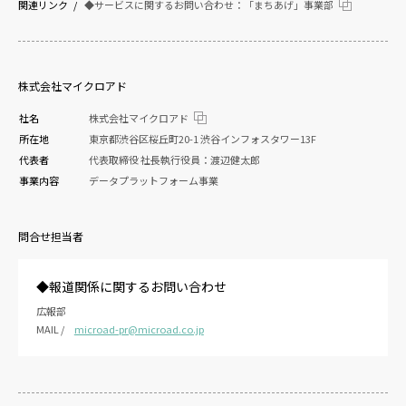
関連リンク
◆サービスに関するお問い合わせ：「まちあげ」事業部
株式会社マイクロアド
社名
株式会社マイクロアド
所在地
東京都渋谷区桜丘町20-1 渋谷インフォスタワー13F
代表者
代表取締役 社長執行役員：渡辺健太郎
事業内容
データプラットフォーム事業
問合せ担当者
◆報道関係に関するお問い合わせ
広報部
MAIL /
microad-pr@microad.co.jp