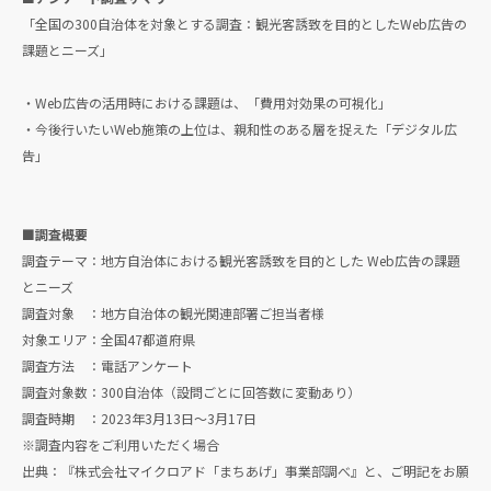
「全国の300自治体を対象とする調査：観光客誘致を目的としたWeb広告の
課題とニーズ」
・Web広告の活用時における課題は、「費用対効果の可視化」
・今後行いたいWeb施策の上位は、親和性のある層を捉えた「デジタル広
告」
■調査概要
調査テーマ：地方自治体における観光客誘致を目的とした Web広告の課題
とニーズ
調査対象 ：地方自治体の観光関連部署ご担当者様
対象エリア：全国47都道府県
調査方法 ：電話アンケート
調査対象数：300自治体（設問ごとに回答数に変動あり）
調査時期 ：2023年3月13日〜3月17日
※調査内容をご利用いただく場合
出典：『株式会社マイクロアド「まちあげ」事業部調べ』と、ご明記をお願