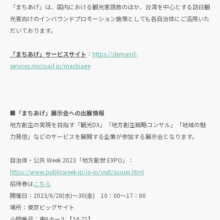
「まちあげ」は、国内における観光客誘致のほか、台湾を中心とする訪日観
光客向けのインバウンドプロモーション施策としても各自治体にご活用いた
だいております。
「まちあげ」サービスサイト
：
https://demand-
services.microad.jp/machiage
■「まちあげ」展示会への出展情報
地方創生の実現を目指す「観光DX」「地方創生戦略コンサル」「地域の魅
力発信」などのサービスを展開する企業が参加する展示会となります。
自治体・公共 Week 2023「地方創世 EXPO」：
https://www.publicweek.jp/ja-jp/visit/sousei.html
招待券は
こちら
開催日：2023/6/28(水)～30(金) 10：00～17：00
場所：東京ビッグサイト
小間番号：東6ホール【24-71】