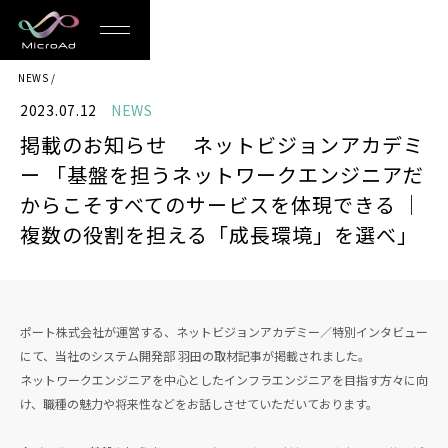
MicroAd
NEWS
-
2023.07.12
NEWS
Redesigning
掲載のお知らせ ネットビジョンアカデミ
the
ー 「基盤を担うネットワークエンジニアだ
Future
からこそすべてのサービスを体現できる ｜
複数の役割を担える「成長環境」を選べ」
Life
ポート株式会社が運営する、ネットビジョンアカデミー／特別インタビュー
にて、当社のシステム開発部 羽田の取材記事が掲載されました。
ネットワークエンジニアを中心としたインフラエンジニアを目指す方々に向
け、職種の魅力や将来性などをお話しさせていただいております。