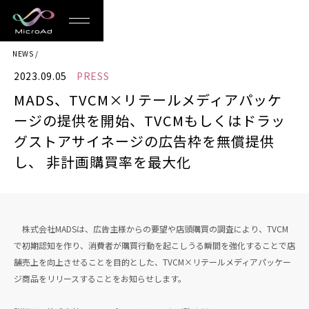
MicroAd
NEWS
-
2023.09.05
PRESS
Redesigning
MADS、TVCM×リテールメディアパッケ
the
ージの提供を開始、TVCMもしくはドラッ
Future
グストアサイネージの広告枠を無償提供
し、 非計画購買率を最大化
Life
株式会社MADSは、広告主様からの要望や店頭購買の調査により、TVCM
で初期認知を作り、消費者が購買行動を起こしうる瞬間を強化することで店
舗売上を向上させることを目的とした、TVCM×リテールメディアパッケー
ジ商品をリリースすることをお知らせします。