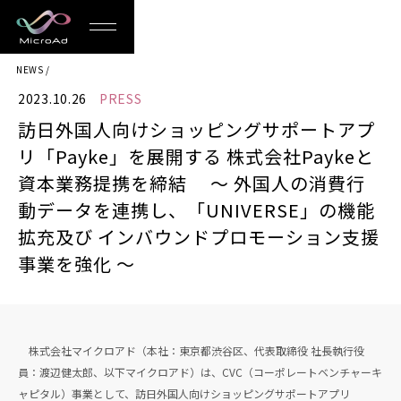
MicroAd
NEWS
-
2023.10.26
PRESS
Redesigning
訪日外国人向けショッピングサポートアプ
the
リ「Payke」を展開する 株式会社Paykeと
Future
資本業務提携を締結 〜 外国人の消費行
動データを連携し、「UNIVERSE」の機能
Life
拡充及び インバウンドプロモーション支援
事業を強化 〜
株式会社マイクロアド（本社：東京都渋谷区、代表取締役 社長執行役
員：渡辺健太郎、以下マイクロアド）は、CVC（コーポレートベンチャーキ
ャピタル）事業として、訪日外国人向けショッピングサポートアプリ