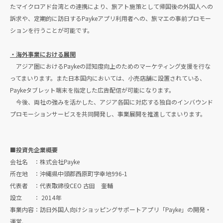
たマイクロアド台湾との連携により、旅アト施策として帰国後の外国人への
訴求や、定期的に訪日するPaykeアプリ利用者への、旅マエの事前プロモー
ションを行うことが可能です。
・海外事業における展開
アジア圏におけるPaykeの認知度向上のためのマーケティング支援を行な
ってまいります。また日本国内においては、小売店舗に設置されている、
Paykeタブレット端末を指定した広告配信が可能になります。
今後、両社の強みを活かした、アジア各国に対応する独自のインバウンド
プロモーションサービスを共同開発し、事業展開を推進してまいります。
■投資先企業概要
会社名 ：株式会社Payke
所在地 ：沖縄県中頭郡西原町字幸地996-1
代表者 ：代表取締役CEO 古田 奎輔
設立 ： 2014年
事業内容：訪日外国人向けショッピングサポートアプリ「Payke」の開発・
運営、