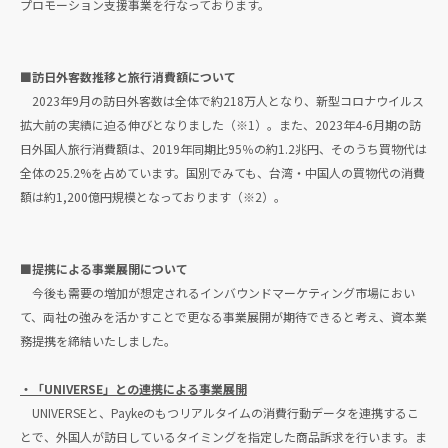
プロモーション支援事業を行なっております。
■訪日外客数推移と旅行消費額について
2023年9月の訪日外客数は全体で約218万人となり、新型コロナウイルス
拡大前の実績に迫る伸びとなりました（※1）。また、2023年4-6月期の訪
日外国人旅行消費額は、2019年同期比95％の約1.2兆円、そのうち買物代は
全体の25.2%を占めています。国別でみても、台湾・中国人の買物代の消費
額は約1,200億円規模となっております（※2）。
■提携による事業展開について
今後も需要の増加が想定されるインバウンドマーケティング市場におい
て、両社の強みを活かすことで更なる事業展開が期待できると考え、資本業
務提携を締結いたしました。
・「UNIVERSE」との連携による事業展開
UNIVERSEと、Paykeのもつリアルタイムの消費行動データを連携するこ
とで、外国人が訪日しているタイミングを指定した商品訴求を行います。ま