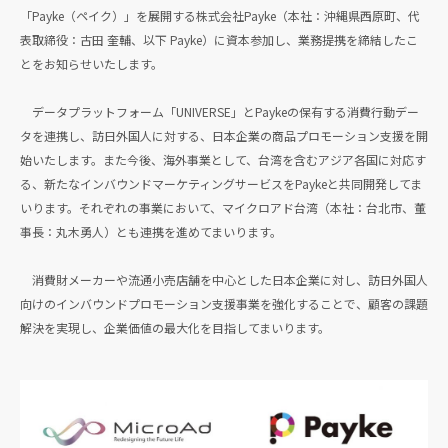
「Payke（ペイク）」を展開する株式会社Payke（本社：沖縄県西原町、代
表取締役：古田 奎輔、以下 Payke）に資本参加し、業務提携を締結したこ
とをお知らせいたします。
データプラットフォーム「UNIVERSE」とPaykeの保有する消費行動デー
タを連携し、訪日外国人に対する、日本企業の商品プロモーション支援を開
始いたします。また今後、海外事業として、台湾を含むアジア各国に対応す
る、新たなインバウンドマーケティングサービスをPaykeと共同開発してま
いります。それぞれの事業において、マイクロアド台湾（本社：台北市、董
事長：丸木勇人）とも連携を進めてまいります。
消費財メーカーや流通小売店舗を中心とした日本企業に対し、訪日外国人
向けのインバウンドプロモーション支援事業を強化することで、顧客の課題
解決を実現し、企業価値の最大化を目指してまいります。