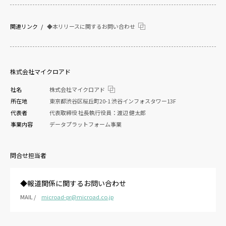
関連リンク
◆本リリースに関するお問い合わせ
株式会社マイクロアド
社名
株式会社マイクロアド
所在地
東京都渋谷区桜丘町20-1 渋谷インフォスタワー13F
代表者
代表取締役 社長執行役員：渡辺 健太郎
事業内容
データプラットフォーム事業
問合せ担当者
◆報道関係に関するお問い合わせ
MAIL /
microad-pr@microad.co.jp