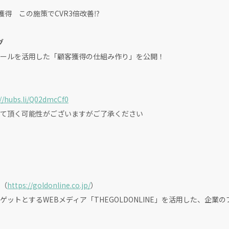
獲得 この施策でCVR3倍改善⁉️
グ
ツールを活用した「顧客獲得の仕組み作り」を公開！
://hubs.li/Q02dmcCf0
て頂く可能性がございますがご了承ください
（
https://goldonline.co.jp/
）
ットとするWEBメディア「THEGOLDONLINE」を活用した、企業