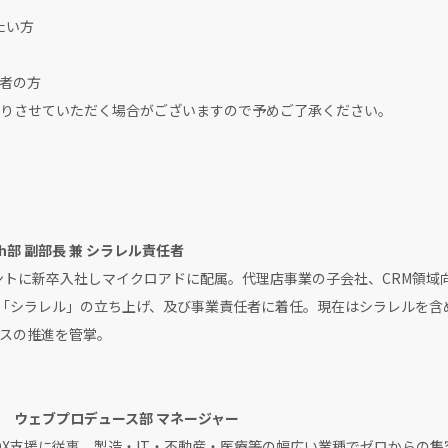
たい方
者の方
りさせていただく場合がございますので予めご了承ください。
ch部 副部長 兼 シラレル責任者
ェントに新卒入社しマイクロアドに配属。代理店事業の子会社、CRM領
DSP「シラレル」の立ち上げ、及び事業責任者に着任。現在はシラレルを含
スの推進を管掌。
 ウェブプロデュース部 マネージャー
業DX支援に従事。製造・IT・不動産・医療等の幅広い業種でゼロからの