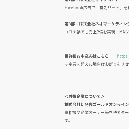
Facebook広告で「有効リード」を
第3部：株式会社ネオマーケティン
コロナ禍でも売上2倍を実現！MA
■詳細お申込みはこちら
：
https
※定員を超えた場合はお断りをさせ
＜共催企業について＞
株式会社幻冬舎ゴールドオンライン
富裕層や企業オーナー等を読者ターゲ
す。