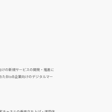
域向けの新規サービスの開発・推進に
めたBtoB企業向けのデジタルマー
集客チャネルの垂直立ち上げ・運用体