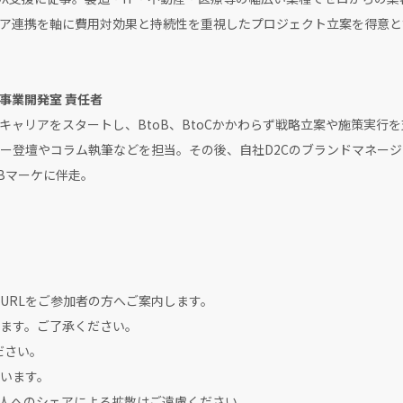
ア連携を軸に費用対効果と持続性を重視したプロジェクト立案を得意と
事業開発室 責任者
キャリアをスタートし、BtoB、BtoCかかわらず戦略立案や施策実行
ー登壇やコラム執筆などを担当。その後、自社D2Cのブランドマネー
Bマーケに伴走。
URLをご参加者の方へご案内します。
ます。ご了承ください。
ださい。
います。
、他人へのシェアによる拡散はご遠慮ください。