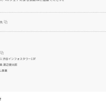
先
1 渋谷インフォスタワー13F
員 渡辺健太郎
ム事業
せ