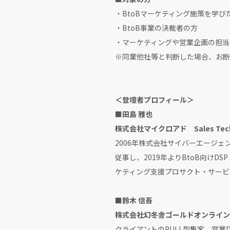
・BtoBマーケティング施策を学び
・BtoB事業の決裁者の方
・マーケティングや営業企画の担当
※同業他社等と判断した場合、お断
＜登壇者プロフィール＞
■田島 雅也
株式会社マイクロアド Sales Te
2006年株式会社サイバーエージ
従事し、2019年よりBtoB向け
ケティング支援プロサクト・サービ
■鈴木 信吾
株式会社幻冬舎ゴールドオンライン
クライアントのPULL型集客、営