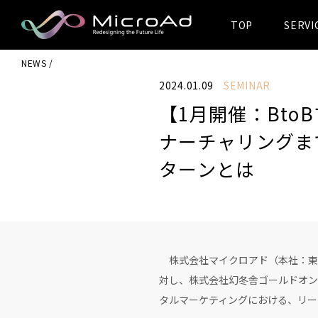
TOP
SERVI
MicroAd -
NEWS
Redesigning
2024.01.09
SEMINAR
the Future Life
【1月開催：Bt
ナーチャリングま
ターンとは
株式会社マイクロアド（本社：東京
対し、株式会社幻冬舎ゴールドオン
タルマーケティングにおける、リー