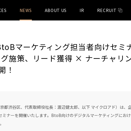
CES
NEWS
ABOUT US
IR
RECRUIT
BtoBマーケティング担当者向けセミ
ング施策、リード獲得 × ナーチャリ
開！
都渋谷区、代表取締役社長：渡辺健太郎、以下 マイクロアド）は、企業
ンセミナーを開催いたします。BtoB向けのデジタルマーケティングにお
。