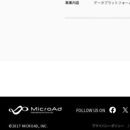
事業内容
データプラットフォー
FOLLOW US ON
MicroAd -
©2017 MICROAD, INC.
プライバシーポリシー