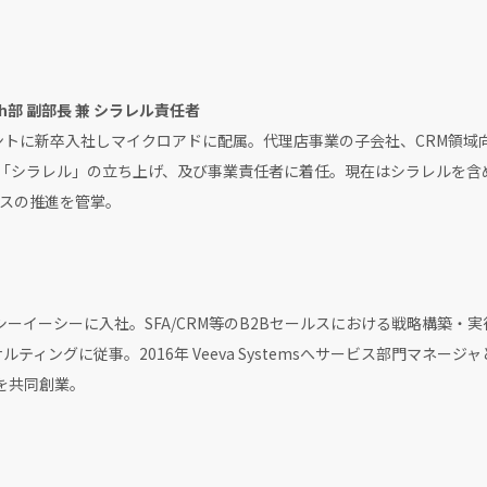
ch部 副部長 兼 シラレル責任者
ェントに新卒入社しマイクロアドに配属。代理店事業の子会社、CRM領
DSP「シラレル」の立ち上げ、及び事業責任者に着任。現在はシラレルを含
スの推進を管掌。
シーイーシーに入社。SFA/CRM等のB2Bセールスにおける戦略構築・実行の
コンサルティングに従事。2016年 Veeva Systemsへサービス部門マ
を共同創業。