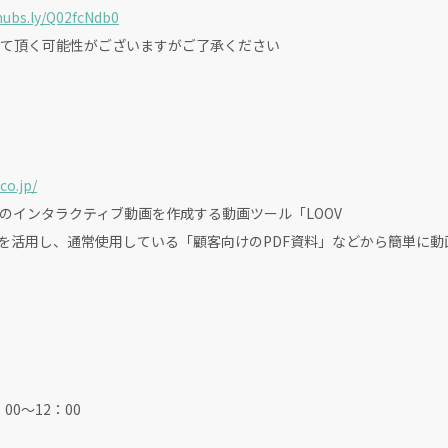
hubs.ly/Q02fcNdb0
て頂く可能性がございますがご了承ください
co.jp/
のインタラクティブ動画を作成する動画ツール「LOOV
Iを活用し、通常使用している「顧客向けのPDF資料」などから簡単に
：00～12：00