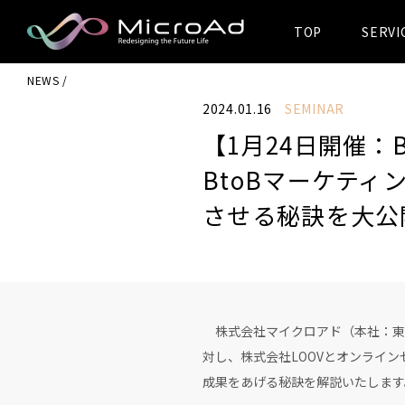
TOP
SERVI
MicroAd -
NEWS
Redesigning
2024.01.16
SEMINAR
the Future Life
【1月24日開催：
BtoBマーケティ
させる秘訣を大公
株式会社マイクロアド（本社：東京
対し、株式会社LOOVとオンライ
成果をあげる秘訣を解説いたします