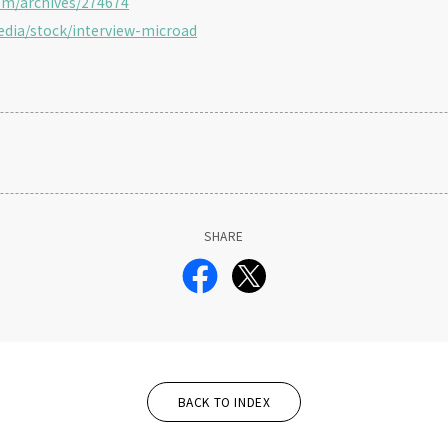
com/archives/274674
media/stock/interview-microad
SHARE
BACK TO INDEX