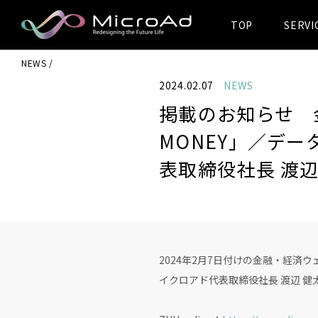
TOP
SERVI
MicroAd -
NEWS
Redesigning
2024.02.07
NEWS
the Future Life
掲載のお知らせ 金
MONEY」／デ
表取締役社長 渡
2024年2月7日付けの金融・経済ウ
イクロアド代表取締役社長 渡辺 