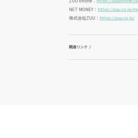
ZUU online：
https://zuuonline.
NET MONEY：
https://zuu.co.jp/
株式会社ZUU：
https://zuu.co.jp/
関連リンク