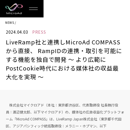
MicroAd
NEWS
-
2024.04.03
PRESS
Redesigning
LiveRamp社と連携しMicroAd COMPASS
the
から直接、 RampIDの連携・取引を可能に
Future
する機能を独自で開発 ～ より広範に
PostCookie時代における媒体社の収益最
Life
大化を実現 ～
株式会社マイクロアド（本社：東京都渋谷区、代表取締役 社長執行役
員：渡辺健太郎、以下マイクロアド）の、媒体社の広告収益化プラットフォ
ーム「MicroAd COMPASS」は、LiveRamp Japan株式会社（東京都千代田
区、アジアパシフィック統括取締役：メラニー・ホプマン、以下