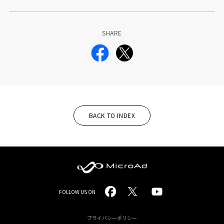
SHARE
BACK TO INDEX
MicroAd
FOLLOW US ON
-
Redesigning
プライバシーポリシー