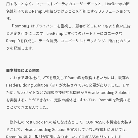
用することなく、ファーストパーティのユーザーデータと、LiveRampの匿
名識別子であるRampIDを結びつけることを可能にするIDソリューションで
す。
「RampID」はプライバシーを重視し、顧客がどこにいてもより良い広告
と測定を可能にします。LiveRampはすべてのパートナーにユニークな
RampIDを作成し、データ漏洩、ユニバーサルトラッキング、断片化のリス
クを軽減します。
■本機能による効果
これまで媒体社が、ATSを導入してRampIDを取得するためには、既存の
Header Bidding Solution（※）が実装されている必要がありました。その
ため、Webサイトなどの環境や技術的な問題からHeader bidding Solution
を実装することができない一定数の媒体社においては、RampIDを取得する
ことができませんでした。
媒体社のPost Cookieへの新たな対応として、COMPASSに本機能を実装す
ることで、Header bidding Solutionを実装していない媒体社においても、
RampIDの連携・取引が可能になりました。COMPASSのリクエストを