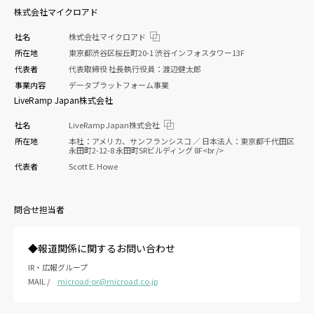
株式会社マイクロアド
社名
株式会社マイクロアド
所在地
東京都渋谷区桜丘町20-1 渋谷インフォスタワー13F
代表者
代表取締役 社長執行役員：渡辺健太郎
事業内容
データプラットフォーム事業
LiveRamp Japan株式会社
社名
LiveRamp Japan株式会社
所在地
本社：アメリカ、サンフランシスコ ／ 日本法人：東京都千代田区
永田町2-12-8 永田町SRビルディング 8F<br />
代表者
Scott E. Howe
問合せ担当者
◆報道関係に関するお問い合わせ
IR・広報グループ
MAIL /
microad-pr@microad.co.jp