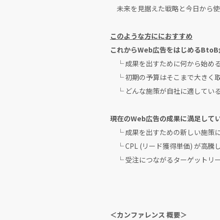
未来を見据えた戦略と今日から使え
このような方ににおすすめ
これからWeb広告をはじめるBto
└ 成果を出すために何から始め
└ 初期の予算はそこまで大きく
└ どんな施策が自社に適してい
現在のWeb広告の成果に満足してい
└ 成果を出すための新しい施策
└ CPL (リード獲得単価) が高騰
└ 受注につながるターゲットリ
＜カンファレンス 概要＞