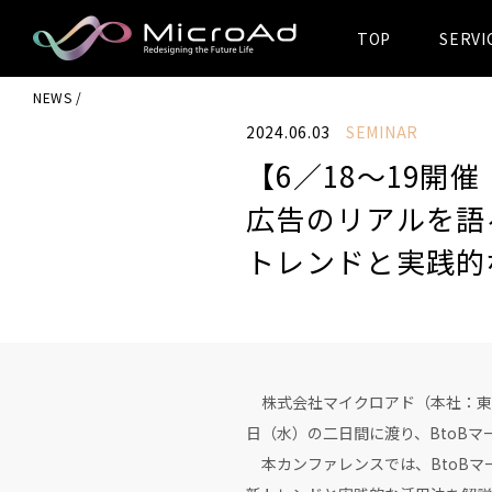
TOP
SERVI
MicroAd -
NEWS
Redesigning
2024.06.03
SEMINAR
the Future Life
【6／18〜19開催
広告のリアルを語る
トレンドと実践的
株式会社マイクロアド（本社：東京都
日（水）の二日間に渡り、BtoBマー
本カンファレンスでは、BtoBマー