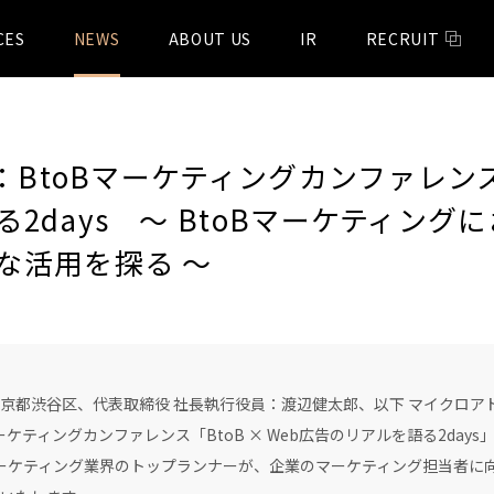
CES
NEWS
ABOUT US
IR
RECRUIT
：BtoBマーケティングカンファレンス】
2days 〜 BtoBマーケティング
な活用を探る ～
渋谷区、代表取締役 社長執行役員：渡辺健太郎、以下 マイクロアド）は
ケティングカンファレンス「BtoB × Web広告のリアルを語る2day
ケティング業界のトップランナーが、企業のマーケティング担当者に向け、