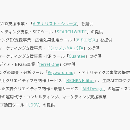
グDX支援事業・「
AIアナリスト・シリーズ
」を提供
ーケティング支援・SEOツール「
SEARCH WRITE
」の提供
ィングDX支援事業・広告効果測定ツール「
アドエビス
」を提供
マーケティング支援事業・「
シャノンMA・SFA
」を提供
マーケティング支援事業・KPIツール「
Quantee
」の提供
メディア・BPaaS事業「
ferret One
」の提供
ィングの調査・分析ツール「
Keywordmap
」・アナリティクス事業の提供
グ用クリエイティブを制作サービス「
RICHKA Editor
」、生成AIプロダ
用した広告クリエイティブ制作・改善サービス「
AIR Design
」の運営・ス
告の運用代行・コンサルティング、マーケティング支援事業
ィブ動画ツール「
LOOV
」の提供