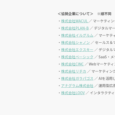
＜協賛企業について＞ ※順不同
・
株式会社WACUL
／ マーケティン
・
株式会社PLAN-B
／ デジタルマ
・
株式会社イルグルム
／ マーケテ
・
株式会社シャノン
／ セールス＆
・
株式会社エクスキー
／ デジタル
・
株式会社ベーシック
／ SaaS・
・
株式会社CINC
／ Webマーケテ
・
株式会社リチカ
／ マーケティン
・
株式会社ガラパゴス
／ AIを活
・
アナグラム株式会社
／ 運用型広
・
株式会社LOOV
／ インタラクテ