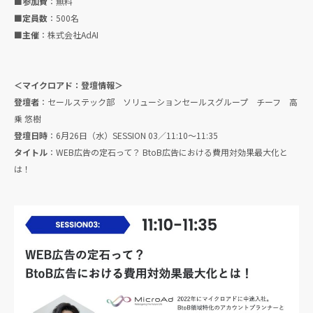
■参加費
：無料
■定員数
：500名
■主催
：株式会社AdAI
＜マイクロアド：登壇情報＞
登壇者
：セールステック部 ソリューションセールスグループ チーフ 高
乗 悠樹
登壇日時
：6月26日（水）SESSION 03／11:10〜11:35
タイトル
：WEB広告の定石って？ BtoB広告における費用対効果最大化と
は！