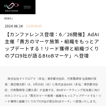
MicroAd
NEWS
-
2024.06.14
SEMINAR
Redesigning
【カンファレンス登壇：6／26開催】AdAI
the
主催「貴方のマーケ施策・組織をもっとア
Future
ップデートする！リード獲得と組織づくり
のプロ9社が語るBtoBマーケ」へ登壇
Life
株式会社マイクロアド（本社：東京都渋谷区、代表取締役 社長執行役
員：渡辺健太郎）は、6月26日（水）に株式会社AdAI（本社：東京都渋谷
区、代表取締役 江藤久昌）が主催する、BtoBマーケティング担当者に向け
のカンファレンス「貴方のマーケ施策・組織をもっとアップデートする！リ
ード獲得と組織づくりのプロ9社が語るBtoBマーケ」へ登壇いたします。