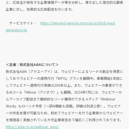
と、広告主が保有する企業情報データ等を分析し、導き出した潜在的な顧客
企業に対し、効果的な広告配信を行います。
サービスサイト：
https://demand-services.microad.jp/btob-lead-
generation/lp
＜主催：株式会社AdAIについて＞
株式会社AdAI（アドエーアイ）は、ウェビナーによるリードの創出を得意と
しておりウェビナーの運用代行『WPO』プランを展開中。事業開始1年目に
してウェビナー運用代行実績は200本以上。また、ウェビナーの集客ができ
るAIコール『AIbow（アイボウ）』も展開。2024年7月には、ウェビナーか
らアーカイブ配信まで継続的なリード獲得ができるメディア『Webinar
Stock』もローンチ予定（一部AI機能も搭載。詳細は別途公表）。ウェビナ
ーの伴走支援が可能なため、初めてウェビナーを行う企業様からウェビナー
を頻度高く実施されている大手企業様含めて幅広くご利用されております。
https://adai.co.jp/webinar_wpo/