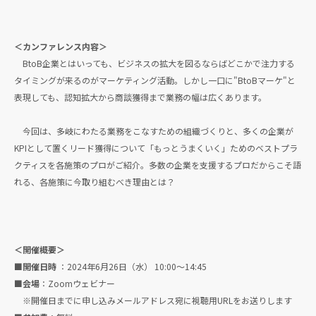
＜カンファレンス内容＞
BtoB企業とはいっても、ビジネスの拡大を図るならばどこかで注力する
タイミングが来るのがマーケティング活動。しかし一口に"BtoBマーケ"と
表現しても、認知拡大から商談獲得まで業務の幅は広くあります。
今回は、多岐にわたる業務をこなすための組織づくりと、多くの企業が
KPIとして置くリード獲得について「もっとうまくいく」ためのベストプラ
クティスを各施策のプロがご紹介。多数の企業を支援するプロだからこそ語
れる、各施策に今取り組むべき理由とは？
＜開催概要＞
■開催日時
：2024年6月26日（水） 10:00〜14:45
■会場
：Zoomウェビナー
※開催日までに申し込みメールアドレス宛に視聴用URLをお送りします