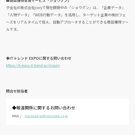
■商談獲得支援サービス「ショウグン」
子会社の株式会社coryで現在開発中の「ショウグン」は、「企業データ」
「人物データ」「WEB行動データ」を活用し、ターゲット企業の検討フェ
ーズをリアルタイムで捉え、自動アプローチすることができる商談獲得ツー
ルです。
◆ITトレンド EXPOに関する問い合わせ
https://it.expo.it-trend.jp/inquiry
問合せ担当者
◆報道関係に関するお問い合わせ
MAIL /
microad-pr@microad.co.jp