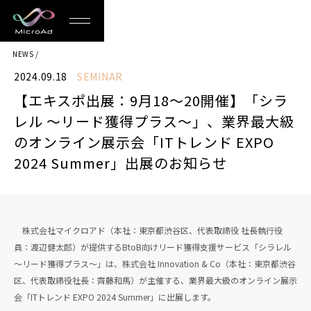
MicroAd
NEWS
-
2024.09.18
SEMINAR
Redesigning
【エキスポ出展：9月18〜20開催】「シラ
the
レル 〜リード獲得プラス〜」、業界最大級
Future
のオンライン展示会「ITトレンド EXPO
2024 Summer」出展のお知らせ
Life
株式会社マイクロアド（本社：東京都渋谷区、代表取締役 社長執行役
員：渡辺健太郎）が提供するBtoB向けリード獲得支援サービス「シラレル
〜リード獲得プラス〜」は、株式会社 Innovation & Co（本社：東京都渋谷
区、代表取締役社長：齊藤和馬）が主催する、業界最大級のオンライン展示
会「ITトレンド EXPO 2024 Summer」に出展します。