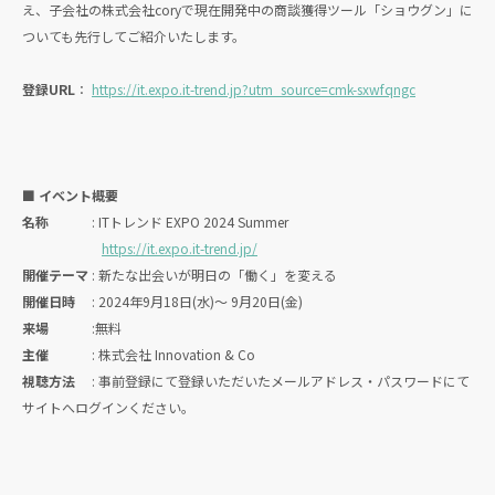
え、子会社の株式会社coryで現在開発中の商談獲得ツール「ショウグン」に
ついても先行してご紹介いたします。
登録URL
：
https://it.expo.it-trend.jp?utm_source=cmk-sxwfqngc
■ イベント概要
名称
: ITトレンド EXPO 2024 Summer
https://it.expo.it-trend.jp/
開催テーマ
: 新たな出会いが明日の「働く」を変える
開催日時
: 2024年9月18日(水)〜 9月20日(金)
来場
:無料
主催
: 株式会社 Innovation & Co
視聴方法
: 事前登録にて登録いただいたメールアドレス・パスワードにて
サイトへログインください。