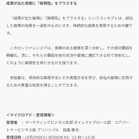
成果が出た施策に「再現性」をプラスする
「成果が出た施策に『再現性』をプラスする」というコンセプトは、成功
した施策の効果を一過性のものにせず、持続的な成果を実現するための鍵で
す。
このカンファレンスでは、実績のある施策を深く分析し、その成功要因を
明確化。次に、それらの要因を他の状況や環境に適応できる形で体系化し、
どのように再現性を持たせるかを探ります。
参加者は、具体的な再現手法とその実践方法を学び、自社の施策に応用す
るための貴重な知見を得ることができます。
＜マイクロアド：登壇情報＞
登壇者
：マーケティングビジネス本部 ダイレクトグロース部 コアパー
トナービジネス局 プリンシパル 田島 雅也
登壇日時
：10月29日(火) SESSION 04／12:40～13:20