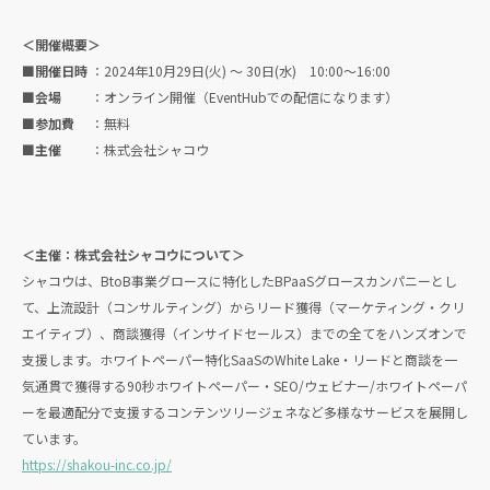
＜開催概要＞
■開催日時
：2024年10月29日(火) ～ 30日(水) 10:00〜16:00
■会場
：オンライン開催（EventHubでの配信になります）
■参加費
：無料
■主催
：株式会社シャコウ
＜主催：株式会社シャコウについて＞
シャコウは、BtoB事業グロースに特化したBPaaSグロースカンパニーとし
て、上流設計（コンサルティング）からリード獲得（マーケティング・クリ
エイティブ）、商談獲得（インサイドセールス）までの全てをハンズオンで
支援します。ホワイトペーパー特化SaaSのWhite Lake・リードと商談を一
気通貫で獲得する90秒ホワイトペーパー・SEO/ウェビナー/ホワイトペーパ
ーを最適配分で支援するコンテンツリージェネなど多様なサービスを展開し
ています。
https://shakou-inc.co.jp/