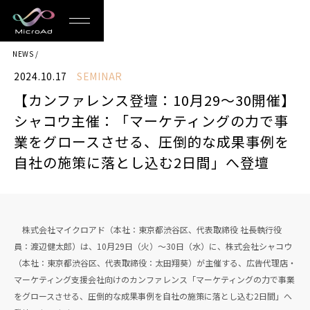
MicroAd
NEWS
-
2024.10.17
SEMINAR
Redesigning
【カンファレンス登壇：10月29〜30開催】
the
シャコウ主催：「マーケティングの力で事
Future
業をグロースさせる、圧倒的な成果事例を
自社の施策に落とし込む2日間」へ登壇
Life
株式会社マイクロアド（本社：東京都渋谷区、代表取締役 社長執行役
員：渡辺健太郎）は、10月29日（火）〜30日（水）に、株式会社シャコウ
（本社：東京都渋谷区、代表取締役：太田翔葵）が主催する、広告代理店・
マーケティング支援会社向けのカンファレンス「マーケティングの力で事業
をグロースさせる、圧倒的な成果事例を自社の施策に落とし込む2日間」へ