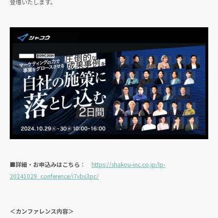
登壇いたします。
■詳細・お申込みはこちら
：
https://shakou-inc.co.jp/lp-
20241029_conference/i7vbs3pc/
＜カンファレンス内容＞