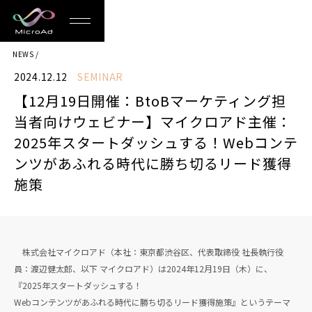
MicroAd
NEWS
-
2024.12.12
SEMINAR
Redesigning
【12月19日開催：BtoBマーケティング担
the
当者向けウェビナー】マイクロアド主催：
Future
2025年スタートダッシュする！Webコンテ
ンツがあふれる時代に勝ち切るリード獲得
Life
施策
株式会社マイクロアド（本社：東京都渋谷区、代表取締役 社長執行役
員：渡辺健太郎、以下 マイクロアド）は2024年12月19日（木）に、
『2025年スタートダッシュする！
Webコンテンツがあふれる時代に勝ち切るリード獲得施策』というテーマ