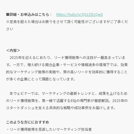
■詳細・お申込みはこちら
：
https://hubs.ly/Q02Z81Qw0
※定員を超えた場合はお断りをさせて頂く可能性がございますがご了承くだ
さい
＜内容＞
2025年を迎えるにあたり、リード獲得施策への注目が一層高まっていま
す。一方で、増え続ける競合企業・サービスや情報過多の環境下では、効果
的なマーケティング施策の実施や、質の高いリードを効率的に獲得すること
が多くの企業にとって課題となっています。
本ウェビナーでは、マーケティングの最新トレンドと、成果を上げるため
のリード獲得施策を、第一線で活躍する8社の専門家が徹底解説。2025年の
スタートダッシュを支える具体的な戦略や成功事例をお届けします。
このような方ににおすすめ
・リード獲得施策を見直したいマーケティング担当者