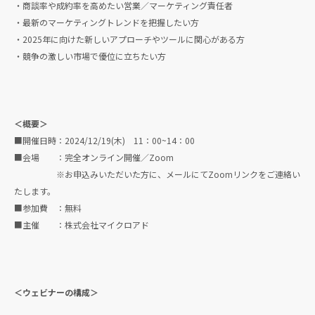
・商談率や成約率を高めたい営業／マーケティング責任者
・最新のマーケティングトレンドを把握したい方
・2025年に向けた新しいアプローチやツールに関心がある方
・競争の激しい市場で優位に立ちたい方
＜概要＞
■開催日時：2024/12/19(木) 11：00~14：00
■会場 ：完全オンライン開催／Zoom
※お申込みいただいた方に、メールにてZoomリンクをご連絡い
たします。
■参加費 ：無料
■主催 ：株式会社マイクロアド
＜ウェビナーの構成＞