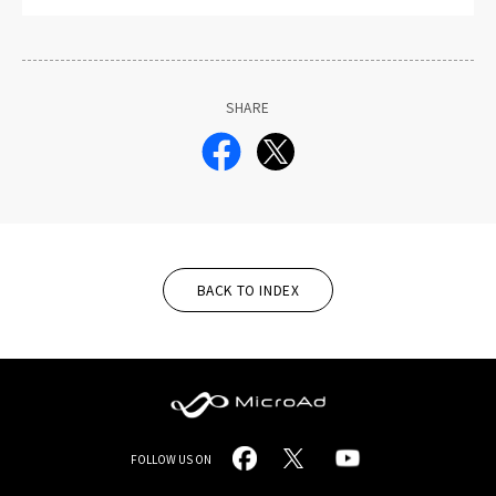
SHARE
BACK TO INDEX
MicroAd
FOLLOW US ON
-