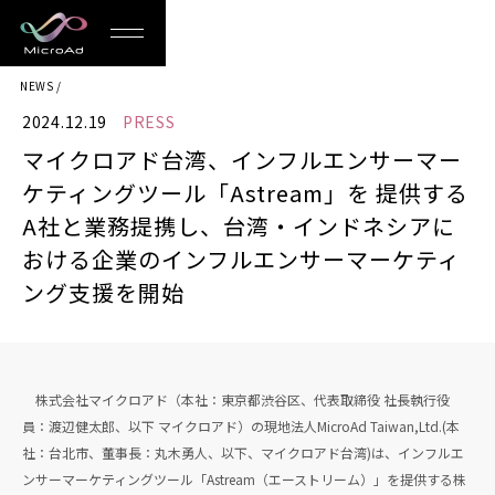
MicroAd
NEWS
-
2024.12.19
PRESS
Redesigning
マイクロアド台湾、インフルエンサーマー
the
ケティングツール「Astream」を 提供する
Future
A社と業務提携し、台湾・インドネシアに
おける企業のインフルエンサーマーケティ
Life
ング支援を開始
株式会社マイクロアド（本社：東京都渋谷区、代表取締役 社長執行役
員：渡辺健太郎、以下 マイクロアド）の現地法人MicroAd Taiwan,Ltd.(本
社：台北市、董事長：丸木勇人、以下、マイクロアド台湾)は、インフルエ
ンサーマーケティングツール「Astream（エーストリーム）」を提供する株