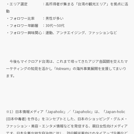
・エリア選定 ：高所得者が集まる「台湾の観光エリア」を拠点に活
動
・フォロワー比率 ：男性が多い
・フォロワー年齢層 ：30代〜50代
・フォロワー興味関心：運動、アンチエイジング、ファッションなど
今後もマイクロアド台湾は、これまで培ってきたアジア各国間を交えたマ
ーケティングの知見を活かし「Astream」の海外事業展開を支援してまいり
ます。
※1）日本情報メディア「Japaholic」／「Japaholic」は、「Japan-holic
(日本中毒者) を作る」をコンセプトとした、日本のショッピング・グルメ・
ファッション・美容・エンタメ情報などを発信する、親日女性向けメディア
です。日本企業や地方自治体に対し、訪日観光客向けのタイアップ企画など