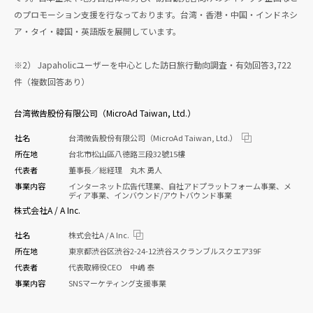
のプロモーション支援を行なっております。台湾・香港・中国・インドネシ
ア・タイ・韓国・英語版を展開しています。
※2） Japaholicユーザーを中心とした訪日旅行動向調査・有効回答3,722
件（複数回答あり）
台湾微告股份有限公司（MicroAd Taiwan, Ltd.）
社名
台湾微告股份有限公司（MicroAd Taiwan, Ltd.）
所在地
台北市松山區八德路三段32號15樓
代表者
董事長／総経理 丸木 勇人
事業内容
インターネット広告代理業、自社アドプラットフォーム事業、メ
ディア事業、インバウンド/アウトバウンド事業
株式会社A / A Inc.
社名
株式会社A / A Inc.
所在地
東京都渋谷区渋谷2-24-12渋谷スクランブルスクエア39F
代表者
代表取締役CEO 中嶋 泰
事業内容
SNSマーケティング支援事業