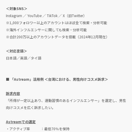
＜対象SNS＞
Instagram ／ YouTube ／ TikTok ／ X（旧Twitter）
※1,000フォロワー以上のアカウントはほぼ全て検索・分析可能
※海外インフルエンサーに関しても検索・分析可能
※合計200万以上のアカウントデータを搭載（2024年12月現在）
＜対応言語＞
日本語／英語／タイ語
■ 「Astream」活用例 ＜台湾における、男性向けコスメ訴求＞
訴求内容
「所得が一定以上あり、運動習慣のあるインフルエンサー」を選定し、男性
向けコスメを広く訴求したい。
Astreamでの選定
・アクティブ率 ：最低70％を保持