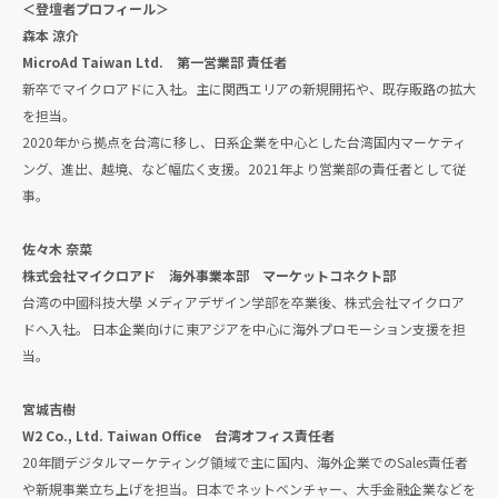
＜登壇者プロフィール＞
森本 涼介
MicroAd Taiwan Ltd. 第一営業部 責任者
新卒でマイクロアドに入社。主に関西エリアの新規開拓や、既存販路の拡大
を担当。
2020年から拠点を台湾に移し、日系企業を中心とした台湾国内マーケティ
ング、進出、越境、など幅広く支援。2021年より営業部の責任者として従
事。
佐々木 奈菜
株式会社マイクロアド 海外事業本部 マーケットコネクト部
台湾の中國科技大學 メディアデザイン学部を卒業後、株式会社マイクロア
ドへ入社。 日本企業向けに東アジアを中心に海外プロモーション支援を担
当。
宮城吉樹
W2 Co., Ltd. Taiwan Office 台湾オフィス責任者
20年間デジタルマーケティング領域で主に国内、海外企業でのSales責任者
や新規事業立ち上げを担当。日本でネットベンチャー、大手金融企業などを