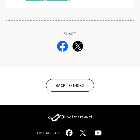
SHARE
BACK TO INDEX
MicroAd
FOLLOW US ON
-