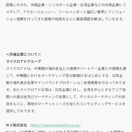
経験したのち、米国企業・シンガポール企業・台湾企業などの外資企業にて
メディア、アドエージェンシー、ツールベンダーと幅広い業界にてソリュー
ション提案を行ってきた経験や知見をもとに顧客課題を解決していきます。
＜共催企業について＞
マイクロアドグループ
マイクロアドは、中華圏の海外支社との連携やパートナー企業との提携を通
じて、中華圏におけるマーケティング及び越境ECをはじめとする、日本企
業の海外進出支援やインバウンドプロモーション支援事業を行なっておりま
す。またマイクロアド台湾は、日本企業に対し、台湾を中心とするアジア各
国への進出支及びマーケティング支援として、デジタルマーケティングの知
見をもとに、現地のマーケットニーズを捉えたコンサルティングサービスを
提供しております。
W２株式会社
https://www.w2solution.co.jp/
W２は、EC事業の「成功」にこだわる最先端ECプラットフォームを展開す