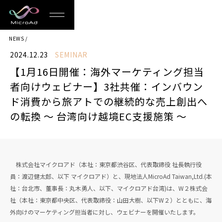
MicroAd
NEWS
-
2024.12.23
SEMINAR
Redesigning
【1月16日開催：海外マーケティング担当
the
者向けウェビナー】3社共催：インバウン
Future
ド消費から旅アトでの継続的な売上創出へ
の転換 ～ 台湾向け越境EC支援施策 ～
Life
株式会社マイクロアド（本社：東京都渋谷区、代表取締役 社長執行役
員：渡辺健太郎、以下 マイクロアド）と、現地法人MicroAd Taiwan,Ltd.(本
社：台北市、董事長：丸木勇人、以下、マイクロアド台湾)は、W２株式会
社（本社：東京都中央区、代表取締役：山田大樹、以下W２）とともに、海
外向けのマーケティング担当者に対し、ウェビナーを開催いたします。