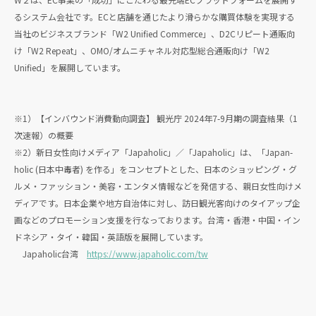
るシステム会社です。ECと店舗を通じたより滑らかな購買体験を実現する
当社のビジネスブランド「W2 Unified Commerce」、D2Cリピート通販向
け「W2 Repeat」、OMO/オムニチャネル対応型総合通販向け「W2
Unified」を展開しています。
※1）【インバウンド消費動向調査】 観光庁 2024年7-9月期の調査結果（1
次速報）の概要
※2）新日女性向けメディア「Japaholic」／「Japaholic」は、「Japan-
holic (日本中毒者) を作る」をコンセプトとした、日本のショッピング・グ
ルメ・ファッション・美容・エンタメ情報などを発信する、親日女性向けメ
ディアです。日本企業や地方自治体に対し、訪日観光客向けのタイアップ企
画などのプロモーション支援を行なっております。台湾・香港・中国・イン
ドネシア・タイ・韓国・英語版を展開しています。
Japaholic台湾
https://www.japaholic.com/tw