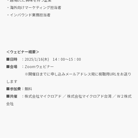
・海外向けマーケティング担当者
・インバウンド業務担当者
＜ウェビナー概要＞
■日時
：2025/1/16(木) 14：00〜15：00
■会場
：Zoomウェビナー
※開催日までに申し込みメールアドレス宛に視聴用URLをお送り
します
■参加費
：無料
■共催
：株式会社マイクロアド ／ 株式会社マイクロアド台湾 ／ W２株式
会社