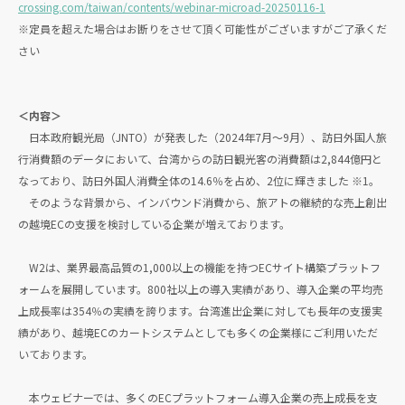
crossing.com/taiwan/contents/webinar-microad-20250116-1
※定員を超えた場合はお断りをさせて頂く可能性がございますがご了承くだ
さい
＜内容＞
日本政府観光局（JNTO）が発表した（2024年7月〜9月）、訪日外国人旅
行消費額のデータにおいて、台湾からの訪日観光客の消費額は2,844億円と
なっており、訪日外国人消費全体の14.6％を占め、2位に輝きました ※1。
そのような背景から、インバウンド消費から、旅アトの継続的な売上創出
の越境ECの支援を検討している企業が増えております。
W2は、業界最高品質の1,000以上の機能を持つECサイト構築プラットフ
ォームを展開しています。800社以上の導入実績があり、導入企業の平均売
上成長率は354％の実績を誇ります。台湾進出企業に対しても長年の支援実
績があり、越境ECのカートシステムとしても多くの企業様にご利用いただ
いております。
本ウェビナーでは、多くのECプラットフォーム導入企業の売上成長を支