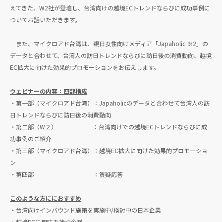
えてきた、W2社が登壇し、台湾向けの越境ECトレンドならびに成功事例に
ついてお話いただきます。
また、マイクロアド台湾は、親日女性向けメディア「Japaholic ※2」の
データと合わせて、台湾人の訪日トレンドならびに訪日後の消費動向、越境
EC拡大に向けた効果的プロモーションをお伝えします。
ウェビナーの内容：四部構成
・第一部（マイクロアド台湾）：Japaholicのデータと合わせて台湾人の訪
日トレンドならびに訪日後の消費動向
・第二部（W２） ：台湾向けでの越境ECトレンドならびに成
功事例のご紹介
・第三部（マイクロアド台湾）：越境EC拡大に向けた効果的プロモーショ
ン
・第四部 ：質疑応答
このような方ににおすすめ
・台湾向けインバウンド施策を実施中/検討中の日本企業
・越境ECに興味を持つ企業