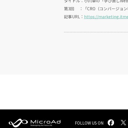
タイトル：小川卓の「学び直しWe
第3回 ：「CRO（コンバージョ
記事URL：
https://marketing.itm
FOLLOW US ON