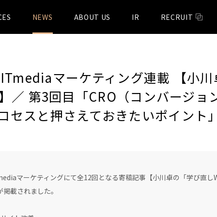
CES
NEWS
ABOUT US
IR
RECRUIT
ITmediaマーケティング連載 【小
】／ 第3回目「CRO（コンバージョ
ロセスと押さえておきたいポイント
ITmediaマーケティングにて全12回となる寄稿記事【小川卓の「学び直
が掲載されました。