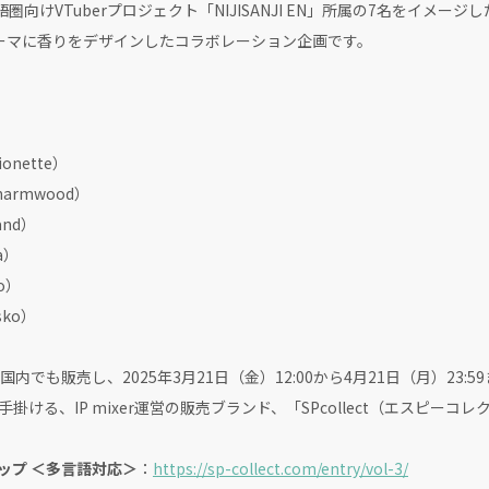
、英語圏向けVTuberプロジェクト「NIJISANJI EN」所属の7名をイメ
テーマに香りをデザインしたコラボレーション企画です。
）
onette）
armwood）
and）
a）
o）
sko）
も販売し、2025年3月21日（金）12:00から4月21日（月）23:
掛ける、IP mixer運営の販売ブランド、「SPcollect（エスピー
ョップ ＜多言語対応＞
：
https://sp-collect.com/entry/vol-3/