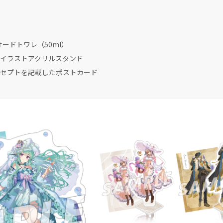
）
オードトワレ（50ml）
トアクリルスタンド
記載したポストカード