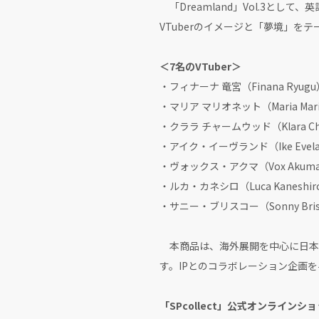
「Dreamland」Vol.3として
VTuberのイメージと「夢境」を
＜7名のVTuber＞
・フィナーナ 竜宮（Finana Ryugu
・マリア マリオネット（Maria Mari
・クララ チャームウッド（Klara Ch
・アイク・イーヴランド（Ike Evel
・ヴォックス・アクマ（Vox Akum
・ルカ・カネシロ（Luca Kaneshir
・サニー・ブリスコー（Sonny Bri
本商品は、海外展開を中心に日本国内で
す。IPとのコラボレーション企画を手
「SPcollect」公式オンラインシ