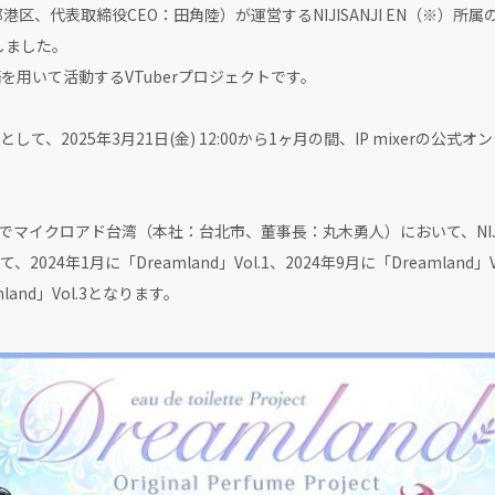
港区、代表取締役CEO：田角陸）が運営するNIJISANJI EN（※）所属
たしました。
英語を用いて活動するVTuberプロジェクトです。
、2025年3月21日(金) 12:00から1ヶ月の間、IP mixerの公
クロアド台湾（本社：台北市、董事長：丸木勇人）において、NIJISANJ
24年1月に「Dreamland」Vol.1、2024年9月に「Dreamland
and」Vol.3となります。