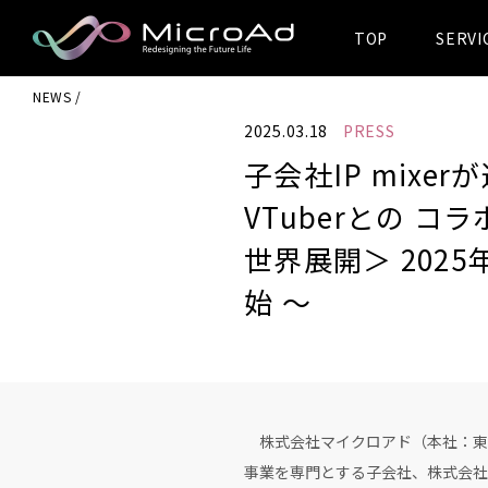
TOP
SERVI
MicroAd -
NEWS
Redesigning
2025.03.18
PRESS
the Future Life
子会社IP mixerが
VTuberとの コ
世界展開＞ 202
始 ～
株式会社マイクロアド（本社：東京
事業を専門とする子会社、株式会社IP