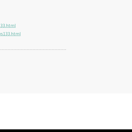
133.html
ws133.html