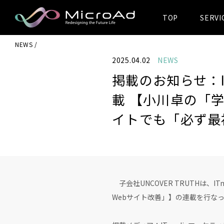
TOP
SERVI
MicroAd -
NEWS
Redesigning
2025.04.02
NEWS
the Future Life
掲載のお知らせ：I
載 【小川卓の「学
イトでも「必ず最
子会社UNCOVER TRUTHは、I
Webサイト改善」】の連載を行な