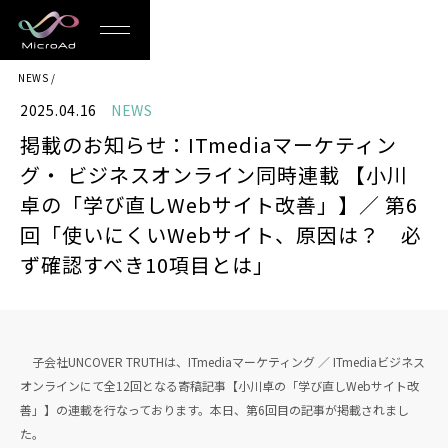
MicroAd
NEWS
-
2025.04.16
NEWS
Redesigning
掲載のお知らせ：ITmediaマーケティン
the
グ・ ビジネスオンライン同時連載 【小川
Future
卓の「学び直しWebサイト改善」】／ 第6
回「使いにくいWebサイト、原因は？ 必
Life
ず確認すべき10項目とは」
子会社UNCOVER TRUTHは、ITmediaマーケティング ／ ITmediaビジネス
オンラインにて全12回となる寄稿記事【小川卓の「学び直しWebサイト改
善」】の連載を行なっております。本日、第6回目の記事が掲載されまし
た。