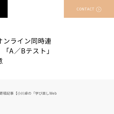
CONTACT
スオンライン同時連
 「A／Bテスト」
意
となる寄稿記事【小川卓の「学び直しWeb