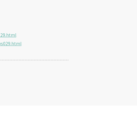
029.html
ws029.html