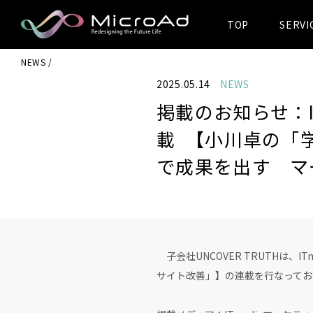
TOP
SERVI
MicroAd -
NEWS
Redesigning
2025.05.14
NEWS
the Future Life
掲載のお知らせ：I
載 【小川卓の「学
で成果を出す マ
子会社UNCOVER TRUTHは、I
サイト改善」】の連載を行なってお