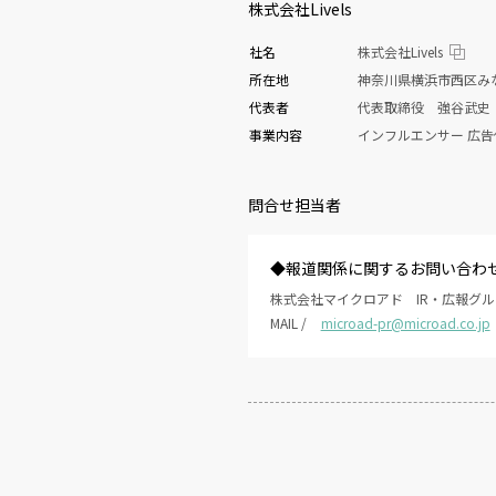
株式会社Livels
社名
株式会社Livels
所在地
神奈川県横浜市西区み
代表者
代表取締役 強谷武史
事業内容
インフルエンサー 広告
問合せ担当者
◆報道関係に関するお問い合わ
株式会社マイクロアド IR・広報グル
MAIL /
microad-pr@microad.co.jp