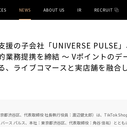
CES
NEWS
ABOUT US
IR
RECRUIT
総合支援の子会社「UNIVERSE PULSE
的業務提携を締結 ～ Vポイントのデ
る、ライブコマースと実店舗を融合
～
渋谷区、代表取締役 社長執行役員：渡辺健太郎）は、TikTok Sh
み：ユニバース パルス、本社：東京都渋谷区、代表取締役：角谷 佳祐）とと