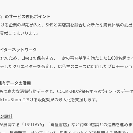
LSE」のサービス強化ポイント
pにおける企業の早期参入と、SNSと実店舗を融合した新たな購買体験の
貢献してまいります。
エイターネットワーク
twork」強化のため、Livelsの保有する、一定の審査基準を満たした1,00
チしたクリエイターを選定し、広告主のニーズに対応したプロモーショ
Dの保有データの活用
がもつ膨大な消費行動データと、CCCMKHDが保有するVポイントのデ
Tok Shopにおける販促効果の最大化を支援します。
ン設計
開する「TSUTAYA」「蔦屋書店」など約800店舗との連携を進めます。
ーナー、展示販売、サンプリング、限定イベントなどで展開する予定です