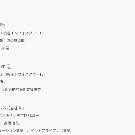
1 渋谷インフォスタワー13F
役員：渡辺健太郎
ム事業
LSE
1 渋谷インフォスタワー13F
佳祐
」における総合的な販促支援事業
グス株式会社
なとみらい三丁目3番3号
O 髙橋 誉則
ューション事業、ポイントアライアンス事業