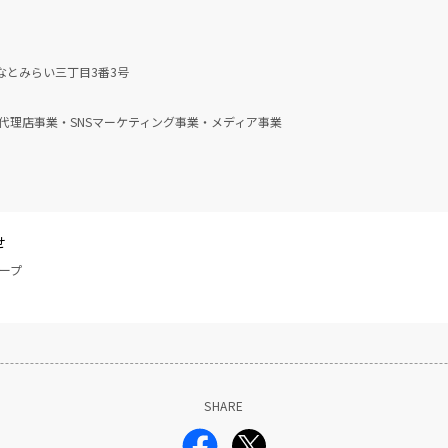
なとみらい三丁目3番3号
代理店事業・SNSマーケティング事業・メディア事業
せ
ープ
SHARE