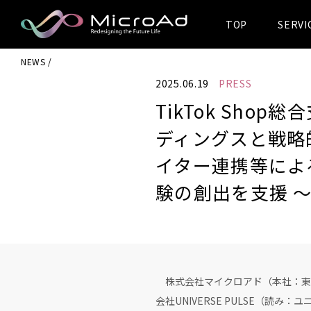
TOP
SERVI
MicroAd -
NEWS
Redesigning
2025.06.19
PRESS
the Future Life
TikTok Shop
ディングスと戦略
イター連携等によ
験の創出を支援 
株式会社マイクロアド（本社：東京都
会社UNIVERSE PULSE（読