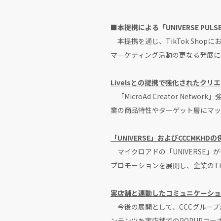
■本提携による「UNIVERSE PU
本提携を通じ、TikTok Sho
マーケティング活動の更なる発展に
Livelsとの提携で強化されたクリ
「MicroAd Creator Ne
業の商品特性やターゲット層にマッ
「UNIVERSE」およびCCCMKH
マイクロアドの「UNIVERSE」
プロモーションを展開し、企業のTik
実店舗と連動したコミュニケーショ
今後の展開として、CCCグループが展
ンテンツを実店舗でのPOPUPコ