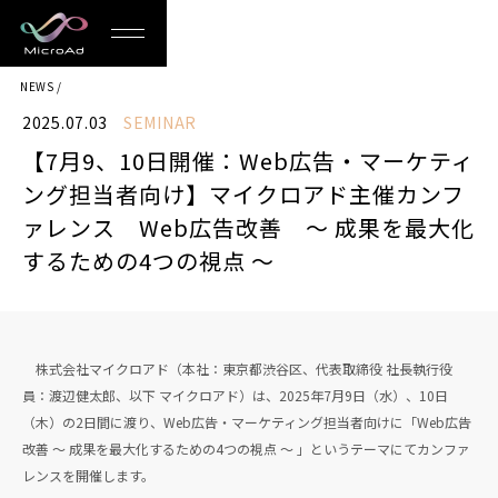
MicroAd
NEWS
-
2025.07.03
SEMINAR
Redesigning
【7月9、10日開催：Web広告・マーケティ
the
ング担当者向け】マイクロアド主催カンフ
Future
ァレンス Web広告改善 〜 成果を最大化
するための4つの視点 〜
Life
株式会社マイクロアド（本社：東京都渋谷区、代表取締役 社長執行役
員：渡辺健太郎、以下 マイクロアド）は、2025年7月9日（水）、10日
（木）の2日間に渡り、Web広告・マーケティング担当者向けに「Web広告
改善 〜 成果を最大化するための4つの視点 〜 」というテーマにてカンファ
レンスを開催します。