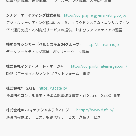
製造小売事業、教育事業、コンサルティング事業、地域活性事業
シナジーマーケティング株式会社
https://corp.synergy-marketing.co.jp/
デジタルマーケティング領域における、クラウドシステム・コンサルティン
グ・運用支援・人材育成サービスの提供、およびファンメディアの運営
株式会社シンカー（ベルシステム24グループ）
http://thinker-inc.jp
データマーケティング事業、AIソリューション事業
株式会社インティメート・マージャー
https://corp.intimatemerger.com/
DMP（データマネジメントプラットフォーム）事業
株式会社YTGATE
https://ytgate.jp/
決済関連コンサル事業・決済承認率改善事業・YTGuard（SaaS）事業
株式会社DGフィナンシャルテクノロジー
hhttps://www.dgft.jp/
決済情報処理サービス、収納代行サービス、送金サービス