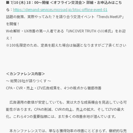
■ 7/10 (木) 18：00～開催 ＜オフライン交流会＞ 詳細・お申込みはこち
ら
：
https://demand-services.microad.jp/btoc-offline-event-01
話題の施策、実際やってみた？を語り合う交流イベント「Trends MeetUP」
を開催！
Web解析・UX改善の第一人者である「UNCOVER TRUTH 小川卓氏」をお迎
え！
※100名限定のため、定員を超えた場合は抽選となりますがご了承ください
＜カンファレンス内容＞
～ 総勢28社が語りつくす ～
CPA・CVR・売上・LTV広告成果を、4つの視点から徹底改善
広告運用の数値が安定していても、実は大きな成長機会を見逃している可
能性があります。CPAの削減、CVRの向上、売上の拡大、そしてLTVの最大
化。これら4つの重要指標には、まだ多くの改善余地が潜んでいます。
本カンファレンスでは、単なる獲得効率の改善にとどまらず、継続的な売