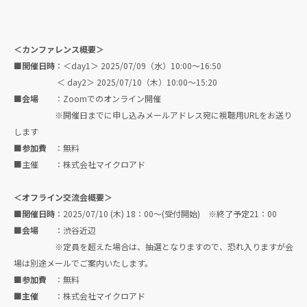
＜カンファレンス概要＞
■開催日時
：＜day1＞ 2025/07/09（水）10:00〜16:50
＜ day2＞ 2025/07/10（木）10:00〜15:20
■会場
：Zoomでのオンライン開催
※開催日までに申し込みメールアドレス宛に視聴用URLをお送り
します
■参加費
：無料
■主催 ：株式会社マイクロアド
＜オフライン交流会概要＞
■開催日時
：2025/07/10 (木) 18：00～(受付開始) ※終了予定21：00
■会場
：渋谷近辺
※定員を超えた場合は、抽選となりますので、恐れ入りますが会
場は別途メールでご案内いたします。
■参加費
：無料
■主催
：株式会社マイクロアド