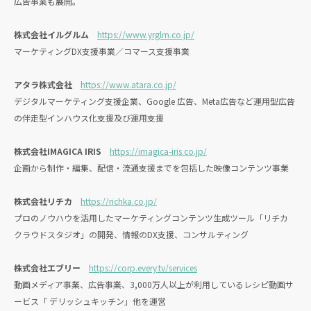
広告事業も展開。
株式会社イルグルム
https://www.yrglm.co.jp/
マーケティングDX支援事業／コマース支援事業
アタラ株式会社
https://www.atara.co.jp/
デジタルマーケティング支援企業、Google 広告、Meta広告など運用型広告
の伴走型インハウス化支援及び運用支援
株式会社IMAGICA IRIS
https://imagica-iris.co.jp/
企画から制作・編集、配信・流通支援までを包括した映像コンテンツ事業
株式会社リチカ
https://richka.co.jp/
プロのノウハウを活用したマーケティングコンテンツ生成ツール「リチカ
クラウドスタジオ」の開発、情報のDX支援、コンサルティング
株式会社エブリー
https://corp.every.tv/services
動画メディア事業、広告事業、3,000万人以上が利用しているレシピ動画サ
ービス「 デリッシュキッチン」他を運営