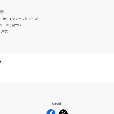
1 渋谷インフォスタワー13F
役員：渡辺健太郎
ム事業
せ
SHARE