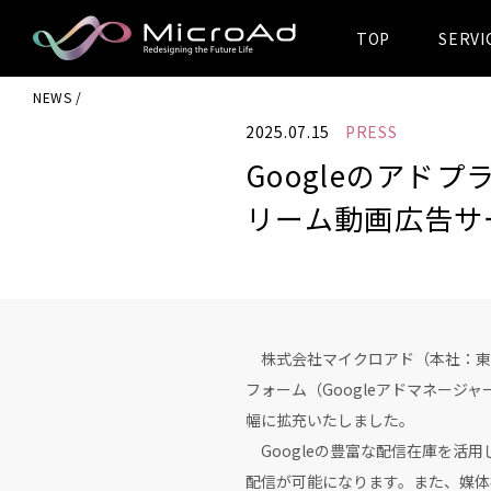
TOP
SERVI
MicroAd -
NEWS
Redesigning
2025.07.15
PRESS
the Future Life
Googleのア
リーム動画広告サ
株式会社マイクロアド（本社：東京
フォーム（Googleアドマネージ
幅に拡充いたしました。
Googleの豊富な配信在庫を活
配信が可能になります。また、媒体