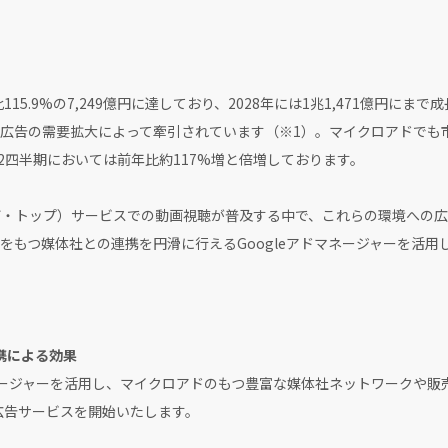
15.9%の7,249億円に達しており、2028年には1兆1,471億円にま
広告の需要拡大によって牽引されています（※1）。マイクロアドでも
第2四半期においては前年比約117%増と倍増しております。
ザ・トップ）サービスでの動画視聴が普及する中で、これらの環境への
をもつ媒体社との連携を円滑に行えるGoogleアドマネージャーを活用
連携による効果
ネージャーを活用し、マイクロアドのもつ豊富な媒体社ネットワークや販売力、
画広告サービスを開始いたします。