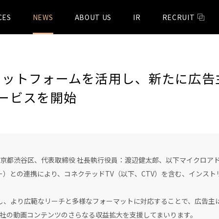
CES
NEWS
ABOUT US
IR
RECRUIT
ドプラットフォームを活用し、新たに広
ービスを開始
都渋谷区、代表取締役 社長執行役員：渡辺健太郎、以下マイクロアド）
ャー）との連携により、コネクテッドTV（以下、CTV）を含む、インス
用し、より広範なリーチと多様なフォーマットに対応することで、広告主
社の動画コンテンツのさらなる収益拡大を支援してまいります。