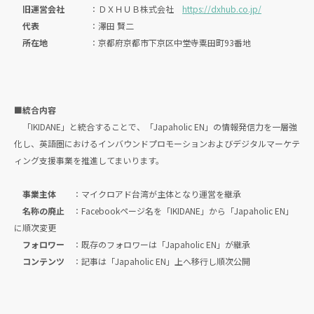
旧運営会社
：ＤＸＨＵＢ株式会社
https://dxhub.co.jp/
代表
：澤田 賢二
所在地
：京都府京都市下京区中堂寺粟田町93番地
■統合内容
「IKIDANE」と統合することで、「Japaholic EN」の情報発信力を一層強
化し、英語圏におけるインバウンドプロモーションおよびデジタルマーケテ
ィング支援事業を推進してまいります。
事業主体
：マイクロアド台湾が主体となり運営を継承
名称の廃止
：Facebookページ名を「IKIDANE」から「Japaholic EN」
に順次変更
フォロワー
：既存のフォロワーは「Japaholic EN」が継承
コンテンツ
：記事は「Japaholic EN」上へ移行し順次公開