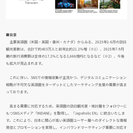
■背景
主要英語圏（米国・英国・豪州・カナダ）からみる、2025年1-6月の訪日
観光客数は、合計で約403万人と前年比約21.2％増（※1）、2025年7-9月
期の旅行消費額は全体の17.2％となる3,666億円となるなど（※2）、今後
も拡大が見込まれます。
これに伴い、SNSでの情報収集が主流かつ、デジタルコミュニケーション
戦略が不可欠な英語圏をターゲットとしたマーケティング支援の需要が高ま
っております。
高まる需要に対応するため、英語圏の訪日観光客・検討層をフォロワーに
もつSNSメディア「IKIDANE」を取得し、「Japaholic EN」に統合いたしま
す。これにより、日本に関心が高い英語圏ユーザー層へのダイレクトな情報
発信とプロモーションを実現し、インバウンドマーケティング需要に対応す