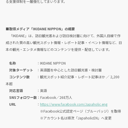
る支援体制を一層強化してまいります。
■取得メディア「IKIDANE NIPPON」の概要
「IKIDANE」は、訪日観光客および訪日検討層に向けて、外国人目線で作
成された質の高い観光スポット情報・レポート記事・イベント情報など、日
本の観光・エンタメ情報などのコンテンツを提供・配信しています。
名称
：IKIDANE NIPPON
対象ターゲット
：英語圏を中心とした訪日観光客・検討層
コンテンツ数
：観光スポット紹介記事・レポート記事ほか ／ 2,200
本超
対応言語
：英語
SNSフォロワー数
：Facebook／268万人
URL
：
https://www.facebook.com/Japaholic.eng
※Facebook公式認定ページ（ブルーバッジ）を取得
※アカウント名は順次「JapaholicEN」へ変更