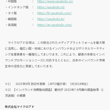
・中国版 ：
https://www.japaholic.cn/
・インドネシア版 ：
https://japaholic.id/
・タイ版 ：
https://th.japaholic.com/
・韓国版 ：
https://japaholic.kr/
・英語版 ：
https://en.japaholic.com/
マイクロアド台湾は、この統合されたメディアプラットフォームを最大限
に活用し、幅広い国・地域におけるインバウンドおよびデジタルマーケティ
ング支援事業を一層強化してまいります。これにより、顧客の多様なインバ
ウンドプロモーションニーズに対応するとともに、日本のインバウンド市場
全体の活性化に貢献してまいります。
※1） 2025年9月 訪日外客数 （JNTO推計値）（対2024年比）
※2）【インバウンド消費動向調査】 観光庁 2025年7-9月期の調査結果（1
次速報）の概要
株式会社マイクロアド