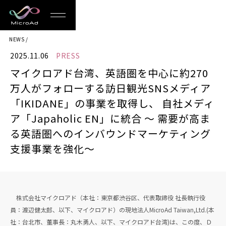
MicroAd
NEWS
-
2025.11.06
PRESS
Redesigning
マイクロアド台湾、英語圏を中心に約270
the
万人がフォローする訪日観光SNSメディア
Future
「IKIDANE」の事業を取得し、 自社メディ
ア「Japaholic EN」に統合 〜 需要が高ま
Life
る英語圏へのインバウンドマーケティング
支援事業を強化〜
株式会社マイクロアド（本社：東京都渋谷区、代表取締役 社長執行役
員：渡辺健太郎、以下、マイクロアド）の現地法人MicroAd Taiwan,Ltd.(本
社：台北市、董事長：丸木勇人、以下、マイクロアド台湾)は、この度、Ｄ