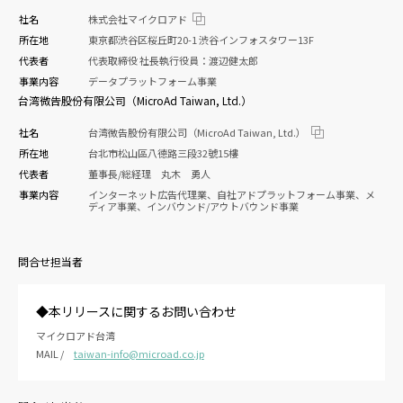
社名
株式会社マイクロアド
所在地
東京都渋谷区桜丘町20-1 渋谷インフォスタワー13F
代表者
代表取締役 社長執行役員：渡辺健太郎
事業内容
データプラットフォーム事業
台湾微告股份有限公司（MicroAd Taiwan, Ltd.）
社名
台湾微告股份有限公司（MicroAd Taiwan, Ltd.）
所在地
台北市松山區八德路三段32號15樓
代表者
董事長/総経理 丸木 勇人
事業内容
インターネット広告代理業、自社アドプラットフォーム事業、メ
ディア事業、インバウンド/アウトバウンド事業
問合せ担当者
◆本リリースに関するお問い合わせ
マイクロアド台湾
MAIL /
taiwan-info@microad.co.jp