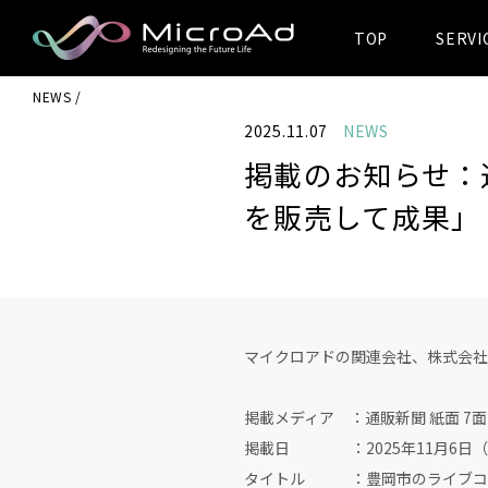
TOP
SERVI
MicroAd -
NEWS
Redesigning
2025.11.07
NEWS
the Future Life
掲載のお知らせ：
を販売して成果」
マイクロアドの関連会社、株式会社
掲載メディア ：通販新聞 紙面 7面
掲載日 ：2025年11月6日（
タイトル ：豊岡市のライブコマ