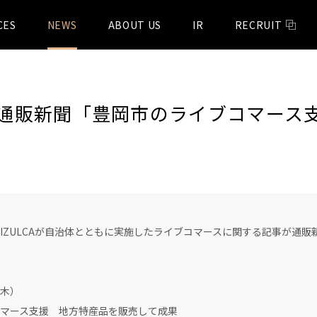
CES
NEWS
ABOUT US
IR
RECRUIT
通販新聞「豊岡市のライブコマース
IZULCAが自治体とともに実施したライブコマースに関する記事が通販
木）
ース支援 地方特産品を販売して成果