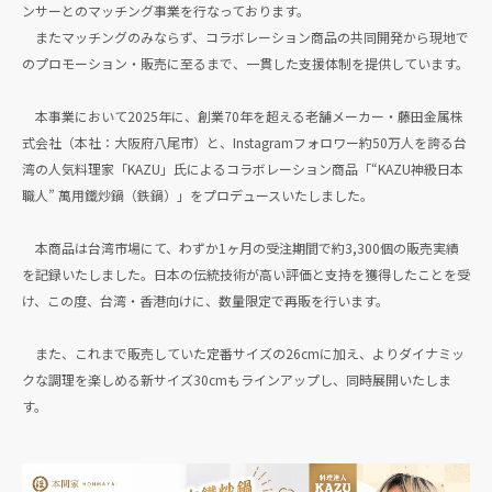
ンサーとのマッチング事業を行なっております。
またマッチングのみならず、コラボレーション商品の共同開発から現地で
のプロモーション・販売に至るまで、一貫した支援体制を提供しています。
本事業において2025年に、創業70年を超える老舗メーカー・藤田金属株
式会社（本社：大阪府八尾市）と、Instagramフォロワー約50万人を誇る台
湾の人気料理家「KAZU」氏によるコラボレーション商品「“KAZU神級日本
職人” 萬用鐵炒鍋（鉄鍋）」をプロデュースいたしました。
本商品は台湾市場にて、わずか1ヶ月の受注期間で約3,300個の販売実績
を記録いたしました。日本の伝統技術が高い評価と支持を獲得したことを受
け、この度、台湾・香港向けに、数量限定で再販を行います。
また、これまで販売していた定番サイズの26cmに加え、よりダイナミッ
クな調理を楽しめる新サイズ30cmもラインアップし、同時展開いたしま
す。