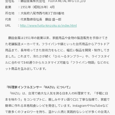
会社名 ：藤田金属株式会社 FUJITA METAL MFG CO.,LTD
創業 ：1951年（昭和26年）4月
所在地 ：大阪府八尾市西弓削3丁目8番地
代表 ：代表取締役社長 藤田 盛一郎
URL ：
http://www.fujita-kinzoku.jp/index.html
藤田金属は1951年の創業以来、家庭用品や金物の製造販売を手掛けてき
た老舗製造メーカーです。フライパンや鍋といった台所用品からアウトドア
用品まで、長年培ってきた技術力をもとに、幅広い製品を開発・制作してき
ました。これまで、冷たさが続く「ひえ～るタンブラー」や、ライフスタイ
ルに合わせて840通りからカスタマイズ可能な「フライパン物語」などのヒ
ット商品を生み出しています。
『料理家インフルエンサー「KAZU」について』
「KAZU」は、台湾で絶大な人気を誇る日本人の料理家です。「手軽に日
本を味わう」をコンセプトに、親しみやすい語り口と丁寧な指導で、家庭で
簡単に作れる本格和食レシピを発信しています。InstagramやYouTubeなど
で数多くのフォロワーを持ち、温かい人柄と実践的なレシピが多くの台湾人