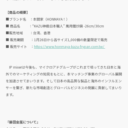
【商品の概要】
■ブランド名 ：本間家（HONMAYA！）
■ 商品名 ：“KAZU神級日本職人” 萬用鐵炒鍋 -26cm/30cm
■販売地域 ：台湾、香港
■ 販売期間 ：1月26日から各サイズ1,000個の数量限定で販売
■ 販売サイト ：
https://www.honmaya-kazu-frypan.com.tw/
IP mixerは今後も、マイクロアドグループがこれまで培ってきた日本と海
外でのマーケティングの知見をもとに、本マッチング事業のグローバル展開
を加速させてまいります。そして日本の高品質な製品と海外のインフルエン
サーを繋ぎ、新たな市場創造とグローバルビジネスの発展に貢献してまいり
ます。
『藤田金属について』