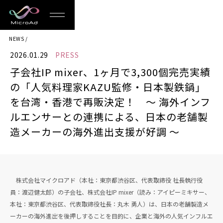
MicroAd
NEWS
-
2026.01.29
PRESS
Redesigning
子会社IP mixer、1ヶ月で3,300個完売実績
the
の「人気料理家KAZU監修・日本製鉄鍋」
Future
を台湾・香港で再販決定！ ～ 海外インフ
ルエンサーとの連携による、日本の老舗製
Life
造メーカーの海外進出支援が好調 ～
株式会社マイクロアド（本社：東京都渋谷区、代表取締役 社長執行役
員：渡辺健太郎）の子会社、株式会社IP mixer（読み：アイピーミキサー、
本社：東京都渋谷区、代表取締役社長：丸木 勇人）は、日本の老舗製造メ
ーカーの海外進出を後押しすることを目的に、企業と海外の人気インフルエ