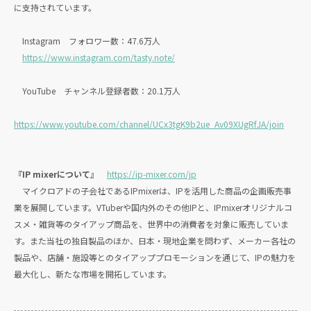
に支持されています。
Instagram フォロワー数：47.6万人
https://www.instagram.com/tasty.note/
YouTube チャンネル登録者数：20.1万人
https://www.youtube.com/channel/UCx3tgK9b2ue_Av09XUgRfJA/join
『IP mixerについて』
https://ip-mixer.com/jp
マイクロアドの子会社であるIPmixerは、IPを活用した商品の企画販売事
業を展開しています。VTuberや国内外のその他IPと、IPmixerオリジナルコ
スメ・雑貨等のタイアップ商品を、世界中の消費者を対象に販売していま
す。また当社の独自製品のほか、日本・現地企業を問わず、メーカー各社の
製品や、店舗・施設等とのタイアッププロモーションを通じて、IPの魅力を
最大化し、新たな市場を開拓しています。