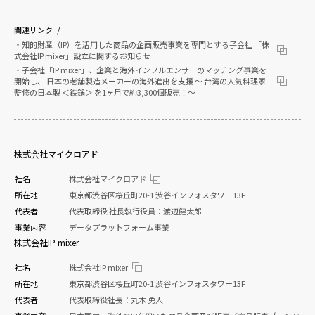
関連リンク
・知的財産（IP）を活用した商品の企画販売事業を専門とする子会社 「株
式会社IP mixer」設立に関するお知らせ
・子会社「IP mixer」、企業と海外インフルエンサーのマッチング事業を
開始し、 日本の老舗製造メーカーの海外進出を支援 〜 台湾の人気料理家
監修の日本製 ＜鉄鍋＞ を1ヶ月で約3,300個販売！〜
株式会社マイクロアド
社名
株式会社マイクロアド
所在地
東京都渋谷区桜丘町20-1 渋谷インフォスタワー13F
代表者
代表取締役 社長執行役員：渡辺健太郎
事業内容
データプラットフォーム事業
株式会社IP mixer
社名
株式会社IP mixer
所在地
東京都渋谷区桜丘町20-1 渋谷インフォスタワー13F
代表者
代表取締役社長：丸木 勇人