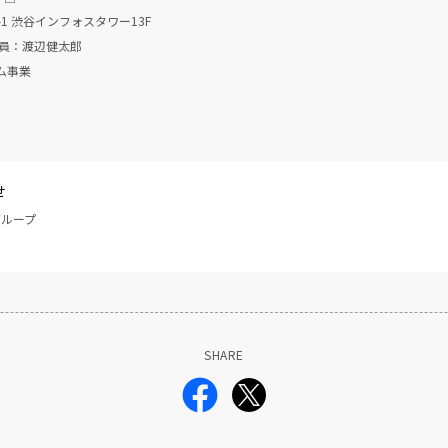
1 渋谷インフォスタワー13F
役員：渡辺健太郎
ム事業
せ
グループ
SHARE