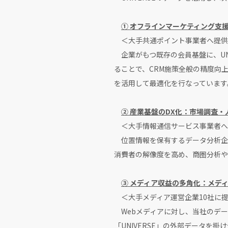
① オフラインマーケティング支
＜大手共通ポイント事業者へ提供
企業がもつ既存の会員基盤に、UN
ることで、CRM施策全般の精度向上
を活用して最適化を行なっています
② 産業基盤のDX化：市場調査
＜大手情報通信サービス事業者へ
位置情報を保有するデータ分析企
消費者の解像度を高め、商圏分析や
③ メディア収益の多角化：メデ
＜大手メディア運営企業10社に
Webメディアに対し、当社のデー
「UNIVERSE」の外部データ