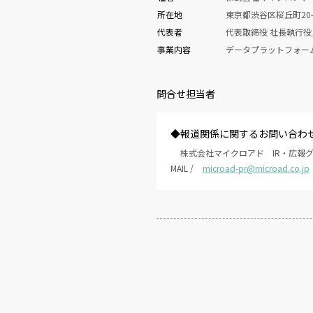
所在地
東京都渋谷区桜丘町20-
代表者
代表取締役 社長執行
事業内容
データプラットフォー
問合せ担当者
◆報道関係に関するお問い合わ
株式会社マイクロアド IR・広報
MAIL /
microad-pr@microad.co.jp