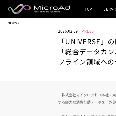
TOP
SERVI
MicroAd -
NEWS
Redesigning
2026.02.09
PRESS
the Future Life
「UNIVERS
「総合データカン
フライン領域への
株式会社マイクロアド（本社：東京
する膨大な消費行動データを、外部