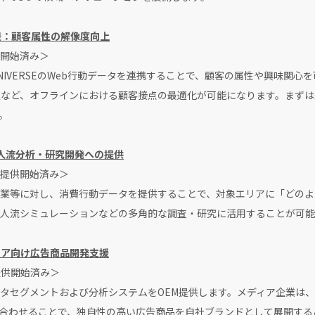
援：顧客属性の解像度向上
開始済み＞
IVERSEのWeb行動データを連携することで、顧客の属性や興味関心
など、オフラインにおける顧客接点の最適化が可能になります。まずは郵送
。
・人流分析・研究開発への提供
提供開始済み＞
業等に対し、消費行動データを提供することで、対象エリアに「どのよ
人流シミュレーションなどの多角的な調査・研究に活用することが可能
ィア向け広告商品開発支援
提供開始済み＞
タセグメントおよび分析システムをOEM提供します。メディア企業は
を掛け合わせることで、独自性の高い広告商品を自社ブランドとして展開す