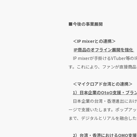
■今後の事業展開
＜IP mixerとの連携＞
IP商品のオフライン展開を強化
IP mixerが手掛けるVTube
す。これにより、ファンが直接商品
＜マイクロアド台湾との連携＞
1）日本企業のOtoO支援・ブラ
日本企業の台湾・香港進出における
ージで支援いたします。ポップアッ
まで、デジタルとリアルを融合した
2）台湾・香港におけるOMO支