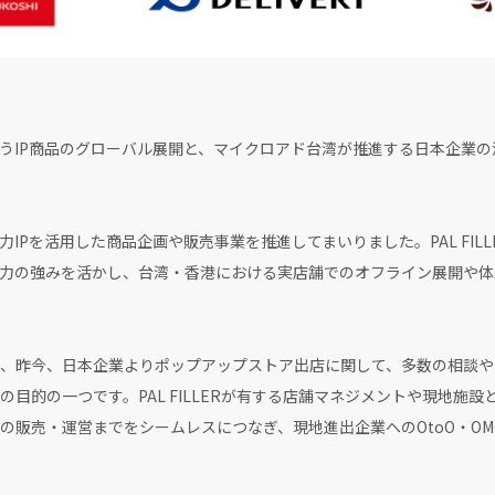
が担うIP商品のグローバル展開と、マイクロアド台湾が推進する日本企業
有力IPを活用した商品企画や販売事業を推進してまいりました。PAL FI
売力の強みを活かし、台湾・香港における実店舗でのオフライン展開や
、昨今、日本企業よりポップアップストア出店に関して、多数の相談や
目的の一つです。PAL FILLERが有する店舗マネジメントや現地施
の販売・運営までをシームレスにつなぎ、現地進出企業へのOtoO・O