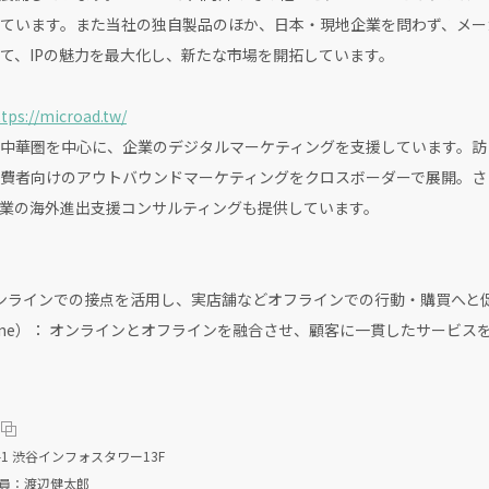
ています。また当社の独自製品のほか、日本・現地企業を問わず、メー
て、IPの魅力を最大化し、新たな市場を開拓しています。
tps://microad.tw/
中華圏を中心に、企業のデジタルマーケティングを支援しています。訪
費者向けのアウトバウンドマーケティングをクロスボーダーで展開。さ
業の海外進出支援コンサルティングも提供しています。
fline）：オンラインでの接点を活用し、実店舗などオフラインでの行動・購買
with Offline）： オンラインとオフラインを融合させ、顧客に一貫したサ
1 渋谷インフォスタワー13F
役員：渡辺健太郎