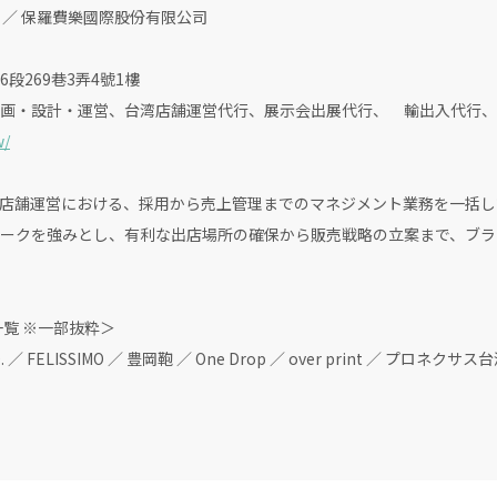
LTD. ／ 保羅費樂國際股份有限公司
269巷3弄4號1樓
画・設計・運営、台湾店舗運営代行、展示会出展代行、 輸出入代行、
w/
店舗運営における、採用から売上管理までのマネジメント業務を一括し
ークを強みとし、有利な出店場所の確保から販売戦略の立案まで、ブラ
覧 ※一部抜粋＞
. ／ FELISSIMO ／ 豊岡鞄 ／ One Drop ／ over print ／ プロネク