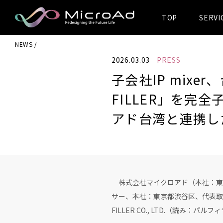
TOP
SERVI
MicroAd -
NEWS
Redesigning
2026.03.03
PRESS
the Future Life
子会社IP mix
FILLER」を完
アド台湾と連携し
株式会社マイクロアド（本社：東京
サー、本社：東京都渋谷区、代表取
FILLER CO., LTD.（読