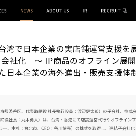
CES
NEWS
ABOUT US
IR
RECRUIT
er、台湾で日本企業の実店舗運営支援を
全子会社化 〜 IP商品のオフライン
た日本企業の海外進出・販売支援体
都渋谷区、代表取締役 社長執行役員：渡辺健太郎）の子会社、株式会社I
締役社長：丸木勇人）は、台湾・香港にて店舗運営代行やオフラインプ
み：パルフィラー、本社：台北市、CEO：谷川博亮）の株式を取得し、連結子会