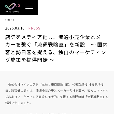
MicroAd
NEWS
-
2026.03.10
PRESS
Redesigning
店舗をメディア化し、流通小売企業とメー
the
カーを繋ぐ「流通戦略室」を新設 〜 国内
Future
客と訪日客を捉える、独自のマーケティン
グ施策を提供開始 〜
Life
株式会社マイクロアド（本社：東京都渋谷区、代表取締役 社長執行役
員：渡辺健太郎）は、流通小売企業とメーカー各社を繋ぎ、双方のマネタイ
ズおよびマーケティング施策を横断的に支援する専門組織「流通戦略室」を
新設いたしました。