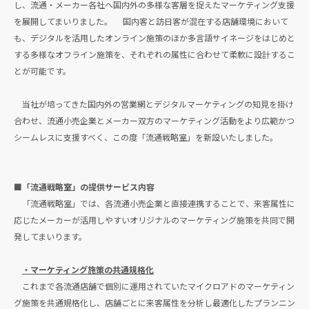
し、流通・メーカー各社へ国内外の多様な客層を捉えたマーケティング支援
を展開してまいりました。 国内客と訪日客が混在する店舗環境において
も、デジタルを活用したオンライン施策のほか多言語サイネージをはじめと
する多様なオフライン施策を、それぞれの属性に合わせて柔軟に設計するこ
とが可能です。
当社が培ってきた国内外の営業網とデジタルマーケティングの知見を掛け
合わせ、流通小売企業とメーカー双方のマーケティング活動をより広範かつ
シームレスに支援すべく、この度「流通戦略室」を新設いたしました。
■「流通戦略室」の提供サービス内容
「流通戦略室」では、各流通小売企業と直接連携することで、来客属性に
応じたメーカーが活用しやすいオリジナルのマーケティング施策を共同で開
発してまいります。
・マーケティング施策の共通規格化
これまで各流通店舗で個別に運用されていたマイクロアドのマーケティン
グ施策を共通規格化し、店舗ごとに来客属性を分析し最適化したプランニン